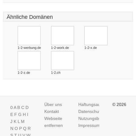
Ähnliche Domänen
1-2-werbung.de
1-2-work.de
1-2-x.de
1-2-z.de
1-2.ch
Über uns
Haftungsausschluss
© 2026
0
A
B
C
D
Kontakt
Datenschutz
E
F
G
H
I
Webseite
Nutzungsbedingungen
J
K
L
M
entfernen
Impressum
N
O
P
Q
R
S
T
U
V
W