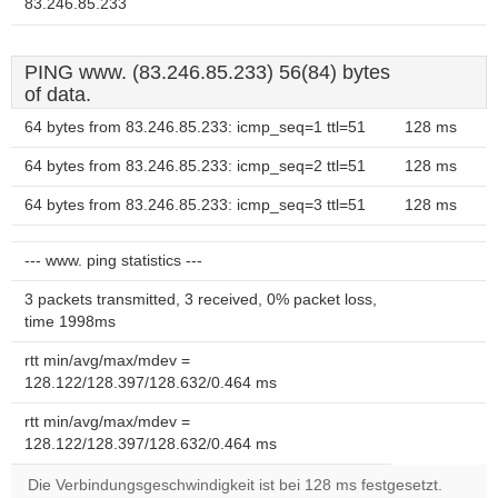
83.246.85.233
PING www. (83.246.85.233) 56(84) bytes
of data.
64 bytes from 83.246.85.233: icmp_seq=1 ttl=51
128 ms
64 bytes from 83.246.85.233: icmp_seq=2 ttl=51
128 ms
64 bytes from 83.246.85.233: icmp_seq=3 ttl=51
128 ms
--- www. ping statistics ---
3 packets transmitted, 3 received, 0% packet loss,
time 1998ms
rtt min/avg/max/mdev =
128.122/128.397/128.632/0.464 ms
rtt min/avg/max/mdev =
128.122/128.397/128.632/0.464 ms
Die Verbindungsgeschwindigkeit ist bei 128 ms festgesetzt.