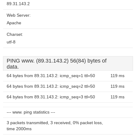
89.31.143.2
Web Server:
Apache
Charset:
utf-8
PING www. (89.31.143.2) 56(84) bytes of
data.
64 bytes from 89.31.143.2: icmp_seq=1 ttl=50
119 ms
64 bytes from 89.31.143.2: icmp_seq=2 ttl=50
119 ms
64 bytes from 89.31.143.2: icmp_seq=3 ttl=50
119 ms
--- www. ping statistics ---
3 packets transmitted, 3 received, 0% packet loss,
time 2000ms