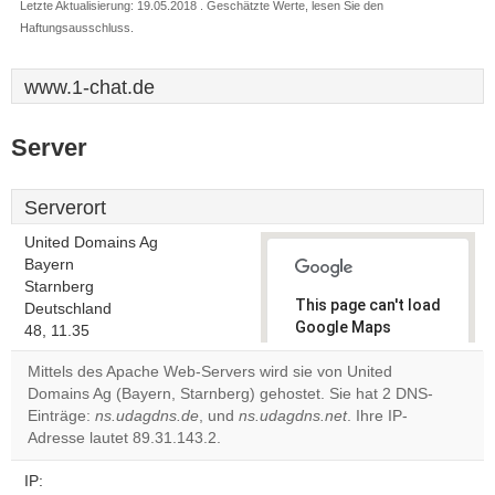
Letzte Aktualisierung: 19.05.2018 . Geschätzte Werte, lesen Sie den
Haftungsausschluss.
www.1-chat.de
Server
Serverort
United Domains Ag
Bayern
Starnberg
This page can't load
Deutschland
Google Maps
48, 11.35
correctly.
Mittels des Apache Web-Servers wird sie von United
Domains Ag (Bayern, Starnberg) gehostet. Sie hat 2 DNS-
Do you
OK
Einträge:
ns.udagdns.de
, und
ns.udagdns.net
own this
. Ihre IP-
website?
Adresse lautet 89.31.143.2.
IP: