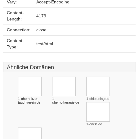
Vary:
Accept-Encoding
Content-
4179
Length:
Connection:
close
Content-
text/html
Type:
Ähnliche Domänen
1-chemnitzer-
1-
1-chiptuning.de
tauchverein.de
chemotherapie.de
1-circle.de