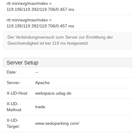
rtt min/avg/max/mdev =
119.195/119.392/119.706/0.457 ms
rtt min/avg/max/mdev =
119.195/119.392/119.706/0.457 ms
Der Verbindungsversuch zum Server zur Ermittlung der
Geschwindigkeit ist bei 119 ms festgesetzt.
Server Setup
Date:
--
Server:
Apache
X-UD-Host:
webspace.udag.de
X-UD-
trade
Method:
X-UD-
www.sedoparking.com/
Target: