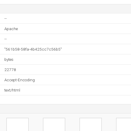
--
Apache
--
"561b58-58fa-4b425cc7c56b5"
bytes
22778
Accept-Encoding
text/html