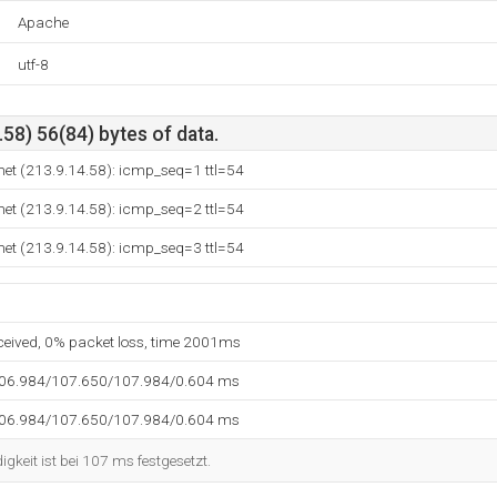
Apache
utf-8
58) 56(84) bytes of data.
et (213.9.14.58): icmp_seq=1 ttl=54
et (213.9.14.58): icmp_seq=2 ttl=54
et (213.9.14.58): icmp_seq=3 ttl=54
eceived, 0% packet loss, time 2001ms
106.984/107.650/107.984/0.604 ms
106.984/107.650/107.984/0.604 ms
keit ist bei 107 ms festgesetzt.