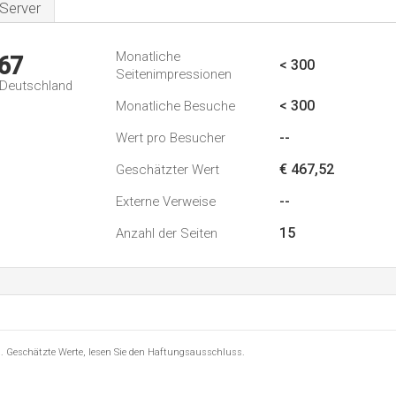
Server
Monatliche
67
< 300
Seitenimpressionen
n Deutschland
< 300
Monatliche Besuche
--
Wert pro Besucher
€ 467,52
Geschätzter Wert
--
Externe Verweise
15
Anzahl der Seiten
8 . Geschätzte Werte, lesen Sie den Haftungsausschluss.