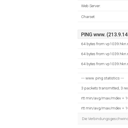
Web Server:
Charset:
PING www. (213.9.14.
64 bytes from vp1039.hkn.n
64 bytes from vp1039.hkn.n
64 bytes from vp1039.hkn.n
--- www. ping statistics ---
3 packets transmitted, 3 r
rtt min/avg/max/mdev = 
rtt min/avg/max/mdev = 
Die Verbindungsgeschwindig