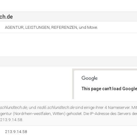
ch.de
AGENTUR, LEISTUNGEN, REFERENZEN, und Move.
This page can't load Google
Do you own this website?
schlundtech.de
, und
nsd6.schlundtech.de
sind einige ihrer 4 Nameserver. M
Agentur (Nordrhein-westfalen, Witten) gehostet. Die IP-Adresse des Servers de
 213.9.14.58.
213.9.14.58