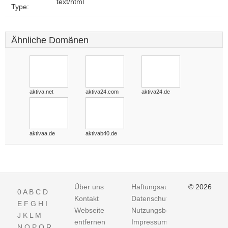
text/html
Type:
Ähnliche Domänen
aktiva.net
aktiva24.com
aktiva24.de
aktivaa.de
aktivab40.de
Über uns
Haftungsausschluss
© 2026
0
A
B
C
D
Kontakt
Datenschutz
E
F
G
H
I
Webseite
Nutzungsbedingungen
J
K
L
M
entfernen
Impressum
N
O
P
Q
R