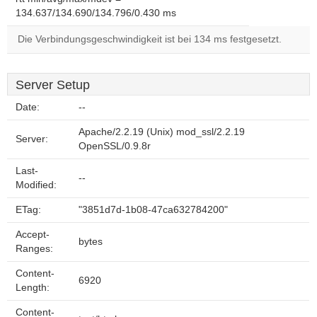
134.637/134.690/134.796/0.430 ms
Die Verbindungsgeschwindigkeit ist bei 134 ms festgesetzt.
Server Setup
Date:
--
Apache/2.2.19 (Unix) mod_ssl/2.2.19
Server:
OpenSSL/0.9.8r
Last-
--
Modified:
ETag:
"3851d7d-1b08-47ca632784200"
Accept-
bytes
Ranges:
Content-
6920
Length:
Content-