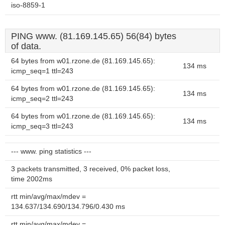
iso-8859-1
PING www. (81.169.145.65) 56(84) bytes
of data.
64 bytes from w01.rzone.de (81.169.145.65):
134 ms
icmp_seq=1 ttl=243
64 bytes from w01.rzone.de (81.169.145.65):
134 ms
icmp_seq=2 ttl=243
64 bytes from w01.rzone.de (81.169.145.65):
134 ms
icmp_seq=3 ttl=243
--- www. ping statistics ---
3 packets transmitted, 3 received, 0% packet loss,
time 2002ms
rtt min/avg/max/mdev =
134.637/134.690/134.796/0.430 ms
rtt min/avg/max/mdev =