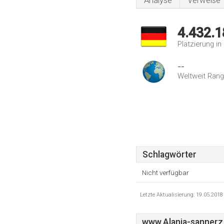
Analyse
Verweise
4.432.1
Platzierung i
--
Weltweit Rang
Schlagwörter
Nicht verfügbar
Letzte Aktualisierung: 19.05.201
www.Alania-sannerz