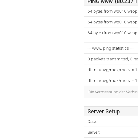
PING www. (80.237.13
64 bytes from wp010.webpa
64 bytes from wp010.webpa
64 bytes from wp010.webpa
--- www. ping statistics ---
3 packets transmitted, 3 r
rtt min/avg/max/mdev = 
rtt min/avg/max/mdev = 
Die Vermessung der Verbin
Server Setup
Date:
Server: