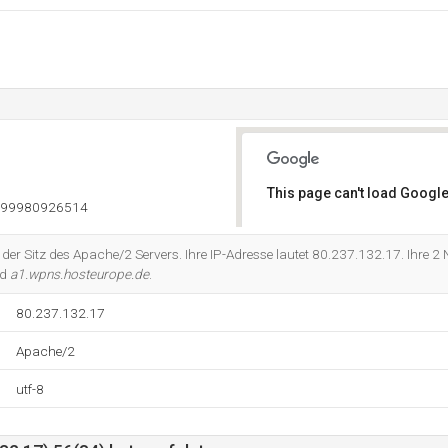
This page can't load Google
999980926514
Do you own this website?
der Sitz des Apache/2 Servers. Ihre IP-Adresse lautet 80.237.132.17. Ihre 2
nd
a1.wpns.hosteurope.de
.
80.237.132.17
Apache/2
utf-8