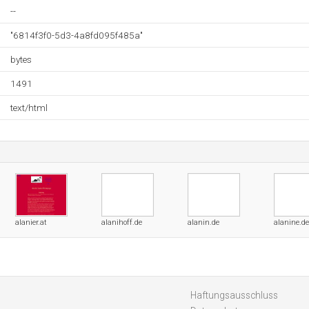
--
"6814f3f0-5d3-4a8fd095f485a"
bytes
1491
text/html
alanier.at
alanihoff.de
alanin.de
alanine.de
Haftungsausschluss