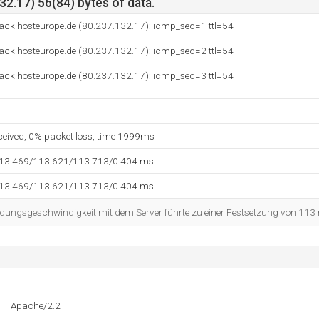
2.17) 56(84) bytes of data.
ck.hosteurope.de (80.237.132.17): icmp_seq=1 ttl=54
ck.hosteurope.de (80.237.132.17): icmp_seq=2 ttl=54
ck.hosteurope.de (80.237.132.17): icmp_seq=3 ttl=54
eceived, 0% packet loss, time 1999ms
113.469/113.621/113.713/0.404 ms
113.469/113.621/113.713/0.404 ms
dungsgeschwindigkeit mit dem Server führte zu einer Festsetzung von 113
--
Apache/2.2