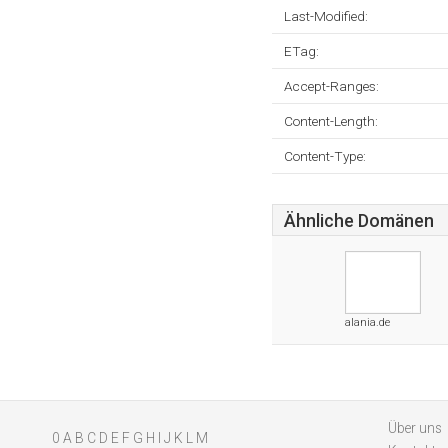
Last-Modified:
ETag:
Accept-Ranges:
Content-Length:
Content-Type:
Ähnliche Domänen
alania.de
Über uns
0
A
B
C
D
E
F
G
H
I
J
K
L
M