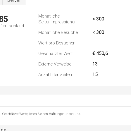
Server
Monatliche
85
< 300
Seitenimpressionen
n Deutschland
< 300
Monatliche Besuche
--
Wert pro Besucher
€ 450,6
Geschätzter Wert
13
Externe Verweise
15
Anzahl der Seiten
8 . Geschätzte Werte, lesen Sie den Haftungsausschluss.
.de