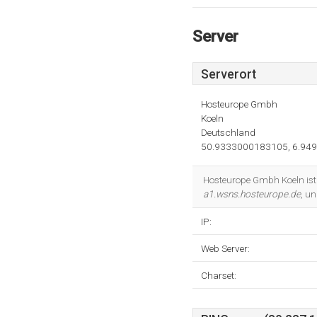
Server
Serverort
Hosteurope Gmbh
Koeln
Deutschland
50.9333000183105, 6.94
Hosteurope Gmbh Koeln ist 
a1.wsns.hosteurope.de
, u
IP:
Web Server:
Charset: