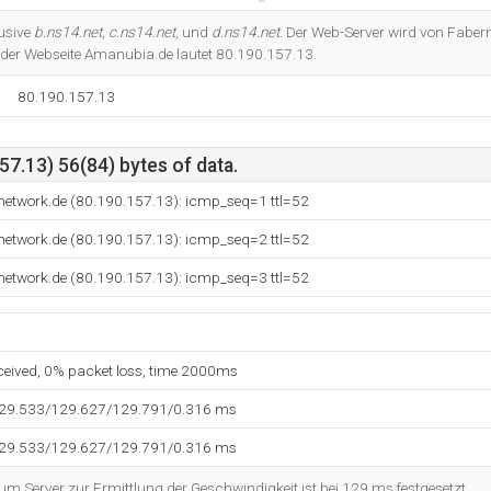
Do you own this website?
lusive
b.ns14.net
,
c.ns14.net
, und
d.ns14.net
. Der Web-Server wird von Faber
e der Webseite Amanubia.de lautet 80.190.157.13.
80.190.157.13
7.13) 56(84) bytes of data.
-network.de (80.190.157.13): icmp_seq=1 ttl=52
-network.de (80.190.157.13): icmp_seq=2 ttl=52
-network.de (80.190.157.13): icmp_seq=3 ttl=52
eceived, 0% packet loss, time 2000ms
129.533/129.627/129.791/0.316 ms
129.533/129.627/129.791/0.316 ms
 Server zur Ermittlung der Geschwindigkeit ist bei 129 ms festgesetzt.