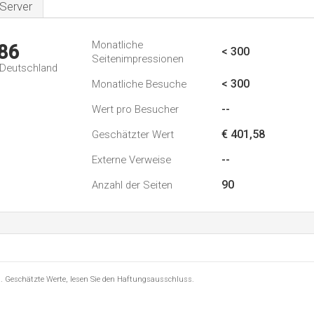
Server
Monatliche
86
< 300
Seitenimpressionen
n Deutschland
< 300
Monatliche Besuche
--
Wert pro Besucher
€ 401,58
Geschätzter Wert
--
Externe Verweise
90
Anzahl der Seiten
8 . Geschätzte Werte, lesen Sie den Haftungsausschluss.