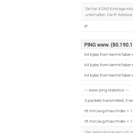
Sie hat 4 DNS-Einträge ink
unterhalten. Die IP-Adress
IP:
PING www. (80.190.15
64 bytes from kermit.faber
64 bytes from kermit.faber
64 bytes from kermit.faber
--- www. ping statistics ---
3 packets transmitted, 3 r
rtt min/avg/max/mdev = 
rtt min/avg/max/mdev = 
Der Verbindungsversuch zum