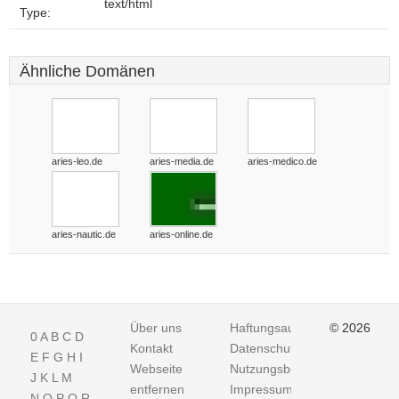
text/html
Type:
Ähnliche Domänen
aries-leo.de
aries-media.de
aries-medico.de
aries-nautic.de
aries-online.de
Über uns
Haftungsausschluss
© 2026
0
A
B
C
D
Kontakt
Datenschutz
E
F
G
H
I
Webseite
Nutzungsbedingungen
J
K
L
M
entfernen
Impressum
N
O
P
Q
R