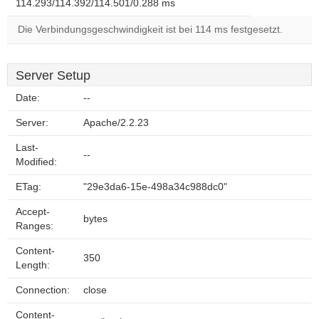
114.293/114.392/114.501/0.288 ms
Die Verbindungsgeschwindigkeit ist bei 114 ms festgesetzt.
Server Setup
Date:
--
Server:
Apache/2.2.23
Last-
--
Modified:
ETag:
"29e3da6-15e-498a34c988dc0"
Accept-
bytes
Ranges:
Content-
350
Length:
Connection:
close
Content-