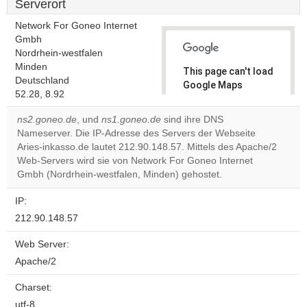
Serverort
Network For Goneo Internet
Gmbh
Nordrhein-westfalen
Minden
This page can't load
Deutschland
Google Maps
52.28, 8.92
correctly.
ns2.goneo.de
, und
ns1.goneo.de
sind ihre DNS
Do you
Nameserver. Die IP-Adresse des Servers der Webseite
OK
own this
Aries-inkasso.de lautet 212.90.148.57. Mittels des Apache/2
website?
Web-Servers wird sie von Network For Goneo Internet
Gmbh (Nordrhein-westfalen, Minden) gehostet.
IP:
212.90.148.57
Web Server:
Apache/2
Charset:
utf-8