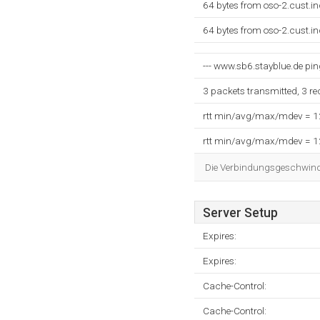
64 bytes from oso-2.cust.i
64 bytes from oso-2.cust.i
--- www.sb6.stayblue.de ping 
3 packets transmitted, 3 r
rtt min/avg/max/mdev = 
rtt min/avg/max/mdev = 
Die Verbindungsgeschwindig
Server Setup
Expires:
Expires:
Cache-Control:
Cache-Control: