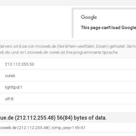
This page can't load Google
Do you own this website?
Servers wird sie von Incoweb.de (Nordrhein-westfalen, Essen) gehostet. Sie h
eb.de
, und
ns1.incoweb.de
. core6 ist ihre programmierte Sprache.
212.112.255.50
core6
lighttpd/1
utf-8
e.de (212.112.255.48) 56(84) bytes of data.
ncoweb.de (212.112.255.48): icmp_seq=1 ttl=51