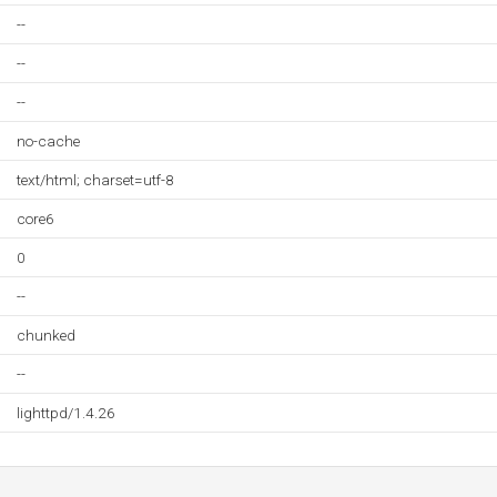
--
--
--
no-cache
text/html; charset=utf-8
core6
0
--
chunked
--
lighttpd/1.4.26