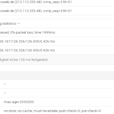
ncoweb.de (212.112.255.48): icmp_seq=2 ttl=51
ncoweb.de (212.112.255.48): icmp_seq=3 ttl=51
statistics ---
eceived, 0% packet loss, time 1999ms
126.167/126.326/126.430/0.426 ms
126.167/126.326/126.430/0.426 ms
keit ist bei 126 ms festgesetzt.
--
--
max-age=2592000
no-store, no-cache, must-revalidate, post-check=0, pre-check=0