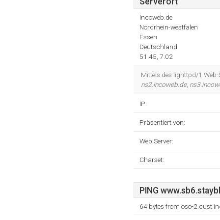
Serverort
Incoweb.de
Nordrhein-westfalen
Essen
Deutschland
51.45, 7.02
Mittels des lighttpd/1 Web-
ns2.incoweb.de
,
ns3.incow
IP:
Präsentiert von:
Web Server:
Charset:
PING www.sb6.stayblu
64 bytes from oso-2.cust.i