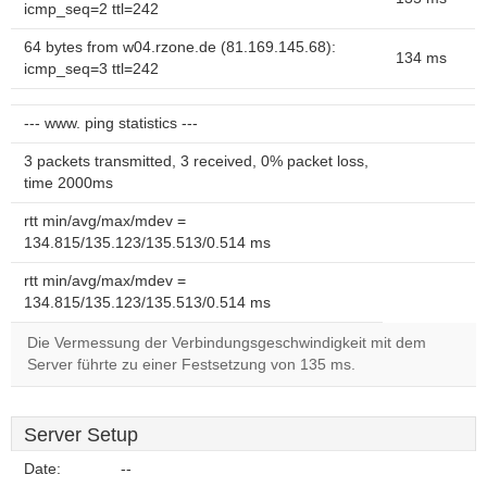
icmp_seq=2 ttl=242
64 bytes from w04.rzone.de (81.169.145.68):
134 ms
icmp_seq=3 ttl=242
--- www. ping statistics ---
3 packets transmitted, 3 received, 0% packet loss,
time 2000ms
rtt min/avg/max/mdev =
134.815/135.123/135.513/0.514 ms
rtt min/avg/max/mdev =
134.815/135.123/135.513/0.514 ms
Die Vermessung der Verbindungsgeschwindigkeit mit dem
Server führte zu einer Festsetzung von 135 ms.
Server Setup
Date:
--