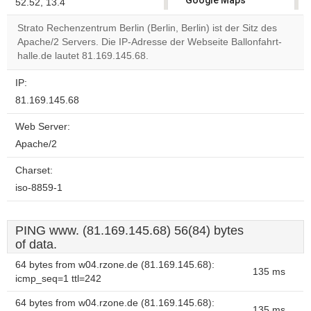
Google Maps
52.52, 13.4
correctly.
Strato Rechenzentrum Berlin (Berlin, Berlin) ist der Sitz des
Apache/2 Servers. Die IP-Adresse der Webseite Ballonfahrt-
Do you
OK
halle.de lautet 81.169.145.68.
own this
website?
IP:
81.169.145.68
Web Server:
Apache/2
Charset:
iso-8859-1
PING www. (81.169.145.68) 56(84) bytes
of data.
64 bytes from w04.rzone.de (81.169.145.68):
135 ms
icmp_seq=1 ttl=242
64 bytes from w04.rzone.de (81.169.145.68):
135 ms