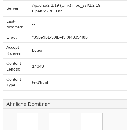
Apache/2.2.19 (Unix) mod_ssl/2.2.19
Server:
OpenSSL/0.9.8r
Last-
--
Modified:
ETag:
"35be9b1-39fb-49f0f48354f8b"
Accept-
bytes
Ranges:
Content-
14843
Length:
Content-
text/html
Type:
Ähnliche Domänen