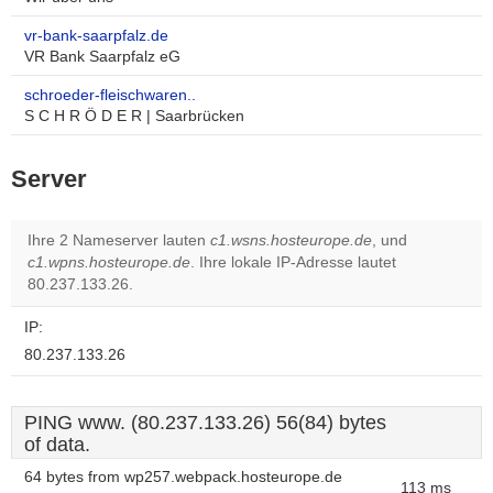
vr-bank-saarpfalz.de
VR Bank Saarpfalz eG
schroeder-fleischwaren..
S C H R Ö D E R | Saarbrücken
Server
Ihre 2 Nameserver lauten
c1.wsns.hosteurope.de
, und
c1.wpns.hosteurope.de
. Ihre lokale IP-Adresse lautet
80.237.133.26.
IP:
80.237.133.26
PING www. (80.237.133.26) 56(84) bytes
of data.
64 bytes from wp257.webpack.hosteurope.de
113 ms