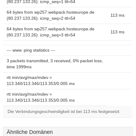
(80.237.133.26): icmp_seq=1 ttl=54
64 bytes from wp257.webpack.hosteurope.de
113 ms
(80.237.133.26): icmp_seq=2 ttl=54
64 bytes from wp257.webpack.hosteurope.de
113 ms
(80.237.133.26): icmp_seq=3 ttl=54
--- www. ping statistics ---
3 packets transmitted, 3 received, 0% packet loss,
time 1999ms
rtt min/avg/max/mdev =
113.340/113.346/113.353/0.005 ms
rtt min/avg/max/mdev =
113.340/113.346/113.353/0.005 ms
Die Verbindungsgeschwindigkeit ist bei 113 ms festgesetzt.
Ähnliche Domänen