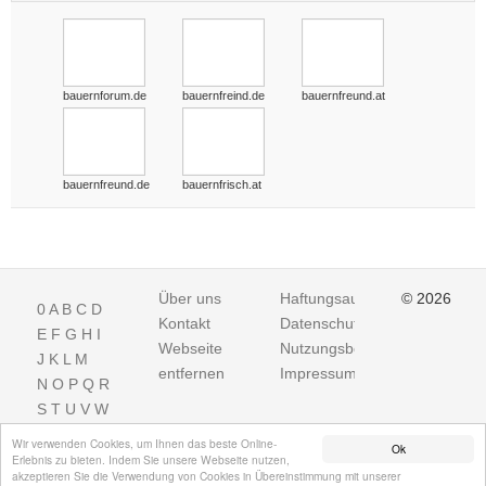
bauernforum.de
bauernfreind.de
bauernfreund.at
bauernfreund.de
bauernfrisch.at
Über uns
Haftungsausschluss
© 2026
0
A
B
C
D
Kontakt
Datenschutz
E
F
G
H
I
Webseite
Nutzungsbedingungen
J
K
L
M
entfernen
Impressum
N
O
P
Q
R
S
T
U
V
W
X
Y
Z
Wir verwenden Cookies, um Ihnen das beste Online-
Ok
Erlebnis zu bieten. Indem Sie unsere Webseite nutzen,
akzeptieren Sie die Verwendung von Cookies in Übereinstimmung mit unserer