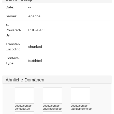
Date:
--
Server:
Apache
X-
Powered-
PHP/4.4.9
By:
Transfer-
chunked
Encoding:
Content-
text/html
Type:
Ähnliche Domänen
beautycenter-
beautycenter-
beautycenter-
schuebel.de
sperlingshof.de
taunustherme.de