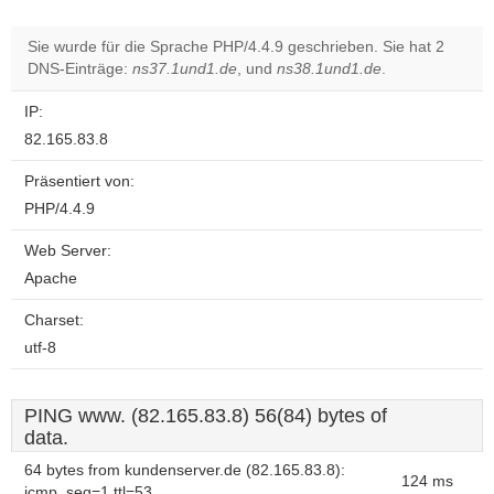
Sie wurde für die Sprache PHP/4.4.9 geschrieben. Sie hat 2
DNS-Einträge:
ns37.1und1.de
, und
ns38.1und1.de
.
IP:
82.165.83.8
Präsentiert von:
PHP/4.4.9
Web Server:
Apache
Charset:
utf-8
PING www. (82.165.83.8) 56(84) bytes of
data.
64 bytes from kundenserver.de (82.165.83.8):
124 ms
icmp_seq=1 ttl=53