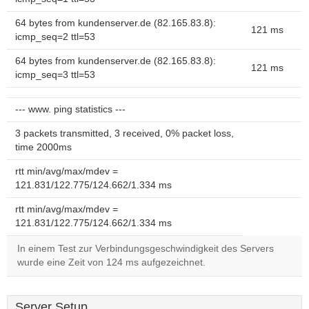
64 bytes from kundenserver.de (82.165.83.8):
121 ms
icmp_seq=2 ttl=53
64 bytes from kundenserver.de (82.165.83.8):
121 ms
icmp_seq=3 ttl=53
--- www. ping statistics ---
3 packets transmitted, 3 received, 0% packet loss,
time 2000ms
rtt min/avg/max/mdev =
121.831/122.775/124.662/1.334 ms
rtt min/avg/max/mdev =
121.831/122.775/124.662/1.334 ms
In einem Test zur Verbindungsgeschwindigkeit des Servers
wurde eine Zeit von 124 ms aufgezeichnet.
Server Setup