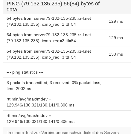
PING (79.132.135.235) 56(84) bytes of
data.
64 bytes from server79-132-135-235.rz-l.net
129 ms
(79.132.135.235): icmp_req=1 ttl=54
64 bytes from server79-132-135-235.rz-l.net
129 ms
(79.132.135.235): icmp_req=2 ttl=54
64 bytes from server79-132-135-235.rz-l.net
130 ms
(79.132.135.235): icmp_req=3 ttl=54
--- ping statistics ---
3 packets transmitted, 3 received, 0% packet loss,
time 2002ms
rtt min/avg/max/mdev =
129.946/130.021/130.141/0.306 ms
rtt min/avg/max/mdev =
129.946/130.021/130.141/0.306 ms
In einem Test zur Verbindungsgeschwindigkeit des Servers