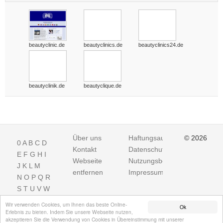
beautyclinic.de
beautyclinics.de
beautyclinics24.de
beautyclinik.de
beautyclique.de
Über uns
Haftungsausschluss
© 2026
0
A
B
C
D
Kontakt
Datenschutz
E
F
G
H
I
Webseite
Nutzungsbedingungen
J
K
L
M
entfernen
Impressum
N
O
P
Q
R
S
T
U
V
W
X
Y
Z
Wir verwenden Cookies, um Ihnen das beste Online-
Ok
Erlebnis zu bieten. Indem Sie unsere Webseite nutzen,
akzeptieren Sie die Verwendung von Cookies in Übereinstimmung mit unserer