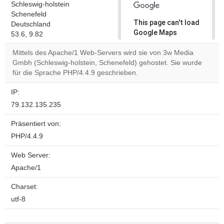
Schleswig-holstein
Schenefeld
This page can't load
Deutschland
Google Maps
53.6, 9.82
correctly.
Mittels des Apache/1 Web-Servers wird sie von 3w Media
Gmbh (Schleswig-holstein, Schenefeld) gehostet. Sie wurde
Do you
OK
für die Sprache PHP/4.4.9 geschrieben.
own this
website?
IP:
79.132.135.235
Präsentiert von:
PHP/4.4.9
Web Server:
Apache/1
Charset:
utf-8