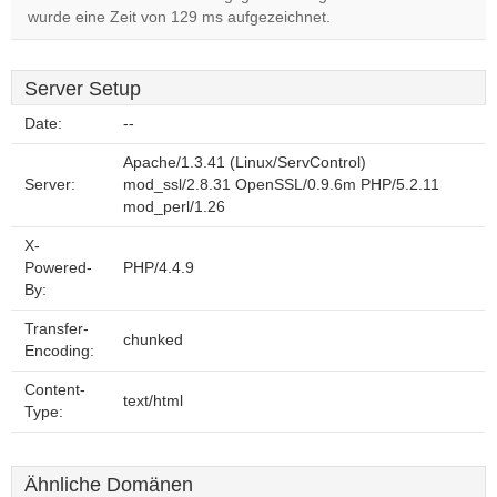
wurde eine Zeit von 129 ms aufgezeichnet.
Server Setup
Date:
--
Apache/1.3.41 (Linux/ServControl)
Server:
mod_ssl/2.8.31 OpenSSL/0.9.6m PHP/5.2.11
mod_perl/1.26
X-
Powered-
PHP/4.4.9
By:
Transfer-
chunked
Encoding:
Content-
text/html
Type:
Ähnliche Domänen