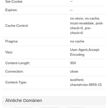
--
Set-Cookie:
Expires:
--
no-store, no-cache,
must-revalidate, post-
Cache-Control:
check=0, pre-
check=0
Pragma:
no-cache
User-Agent,Accept-
Vary:
Encoding
Content-Length:
950
Connection:
close
text/html;
Content-Type:
charset=iso-8859-15
Ähnliche Domänen