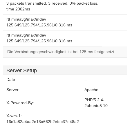
3 packets transmitted, 3 received, 0% packet loss,
time 2002ms
rtt min/avg/max/mdev =
125.649/125.794/125.961/0.316 ms
rtt min/avg/max/mdev =
125.649/125.794/125.961/0.316 ms
Die Verbindungsgeschwindigkeit ist bei 125 ms festgesetzt.
Server Setup
Date:
--
Server:
Apache
PHP/5.2.4-
X-Powered-By:
2ubuntu5.10
X-wm-1:
16c1a82a4aa2e13a662b2efdc37e48a2