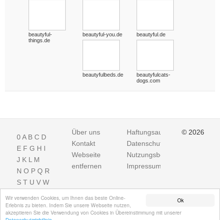
beautyful-
beautyful-you.de
beautyful.de
things.de
beautyfulbeds.de
beautyfulcats-
dogs.com
Über uns
Haftungsausschluss
© 2026
0
A
B
C
D
Kontakt
Datenschutz
E
F
G
H
I
Webseite
Nutzungsbedingungen
J
K
L
M
entfernen
Impressum
N
O
P
Q
R
S
T
U
V
W
X
Y
Z
Wir verwenden Cookies, um Ihnen das beste Online-
Ok
Erlebnis zu bieten. Indem Sie unsere Webseite nutzen,
akzeptieren Sie die Verwendung von Cookies in Übereinstimmung mit unserer
Datenschutzrichtlinie