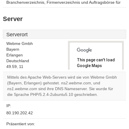
Branchenverzeichnis, Firmenverzeichnis und Auftragsbörse für
Server
Serverort
Webme Gmbh
Bayern
Erlangen
This page can't load
Deutschland
Google Maps
49.59, 11
correctly.
Mittels des Apache Web-Servers wird sie von Webme Gmbh
(Bayern, Erlangen) gehostet.
ns2.webme.com
, und
Do you
OK
ns1.webme.com
sind ihre DNS Nameserver. Sie wurde für
own this
website?
die Sprache PHP/5.2.4-2ubuntu5.10 geschrieben.
IP:
80.190.202.42
Präsentiert von: