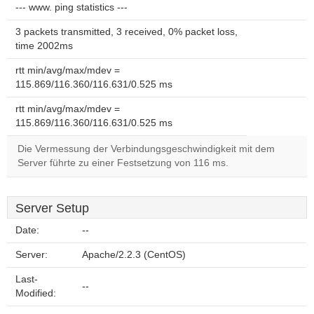
--- www. ping statistics ---
3 packets transmitted, 3 received, 0% packet loss,
time 2002ms
rtt min/avg/max/mdev =
115.869/116.360/116.631/0.525 ms
rtt min/avg/max/mdev =
115.869/116.360/116.631/0.525 ms
Die Vermessung der Verbindungsgeschwindigkeit mit dem
Server führte zu einer Festsetzung von 116 ms.
Server Setup
Date:
--
Server:
Apache/2.2.3 (CentOS)
Last-
--
Modified: