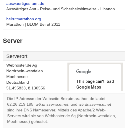
auswaertiges-amt.de
Auswärtiges Amt - Reise- und Sicherheitshinweise - Libanon
beirutmarathon.org
Marathon | BLOM Beirut 2011
Server
Serverort
Webhoster.de Ag
Nordrhein-westfalen
Moehnesee
This page can't load
Deutschland
Google Maps
51.495833, 8.130556
correctly.
Die IP-Adresse der Webseite Beirutmarathon.de lautet
62.26.219.195.
w6.dnsservice.net
, und
w5.dnsservice.net
Do you
OK
sind ihre DNS Nameserver. Mittels des Apache/2 Web-
own this
website?
Servers wird sie von Webhoster.de Ag (Nordrhein-westfalen,
Moehnesee) gehostet.