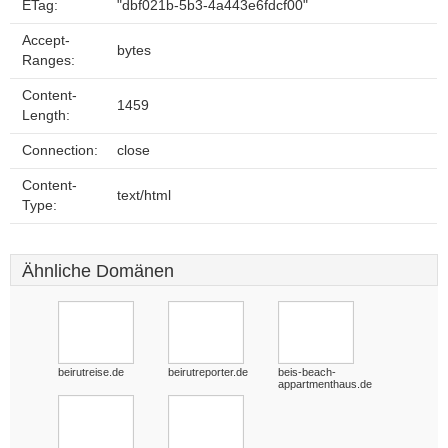
ETag:
"dbf021b-5b3-4a443e6fdcf00"
Accept-
bytes
Ranges:
Content-
1459
Length:
Connection:
close
Content-
text/html
Type:
Ähnliche Domänen
beirutreise.de
beirutreporter.de
beis-beach-
appartmenthaus.de