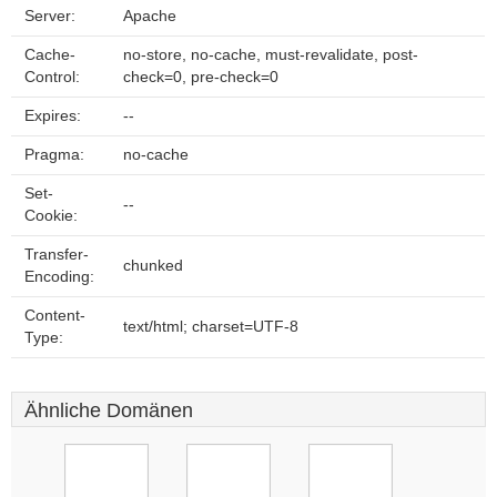
Server:
Apache
Cache-
no-store, no-cache, must-revalidate, post-
Control:
check=0, pre-check=0
Expires:
--
Pragma:
no-cache
Set-
--
Cookie:
Transfer-
chunked
Encoding:
Content-
text/html; charset=UTF-8
Type:
Ähnliche Domänen