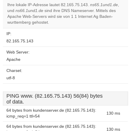
Ihre lokale IP-Adresse lautet 82.165.75.143.
ns65.1und1.de
,
und
ns66.1und1.de
sind ihre DNS Nameserver. Mittels des
Do you
OK
Apache Web-Servers wird sie von 1 1 Internet Ag Baden-
own this
website?
wurttemberg gehostet.
IP:
82.165.75.143
Web Server:
Apache
Charset:
utf-8
PING www. (82.165.75.143) 56(84) bytes
of data.
64 bytes from kundenserver.de (82.165.75.143):
130 ms
icmp_req=1 ttl=54
64 bytes from kundenserver.de (82.165.75.143):
130 ms