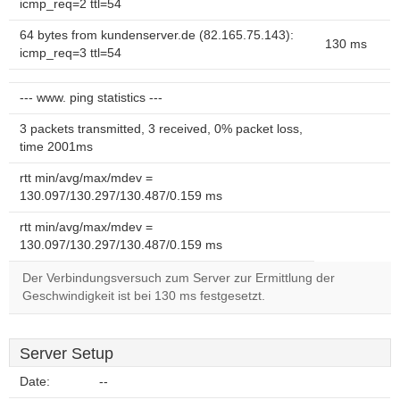
icmp_req=2 ttl=54
64 bytes from kundenserver.de (82.165.75.143):
130 ms
icmp_req=3 ttl=54
--- www. ping statistics ---
3 packets transmitted, 3 received, 0% packet loss,
time 2001ms
rtt min/avg/max/mdev =
130.097/130.297/130.487/0.159 ms
rtt min/avg/max/mdev =
130.097/130.297/130.487/0.159 ms
Der Verbindungsversuch zum Server zur Ermittlung der
Geschwindigkeit ist bei 130 ms festgesetzt.
Server Setup
Date:
--