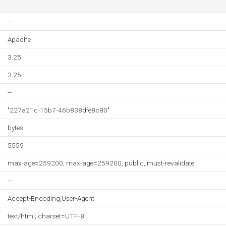
--
Apache
3.25
3.25
--
"227a21c-15b7-46b838dfe8c80"
bytes
5559
max-age=259200, max-age=259200, public, must-revalidate
--
Accept-Encoding,User-Agent
text/html; charset=UTF-8