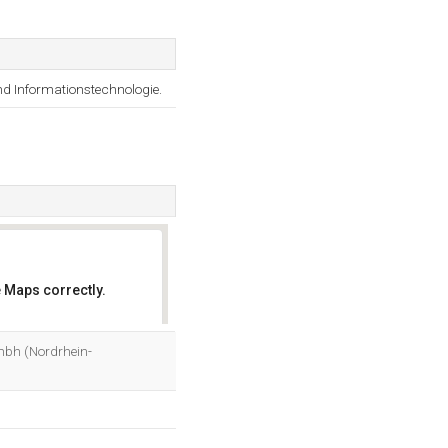
nd Informationstechnologie.
 Maps correctly.
OK
mbh (Nordrhein-