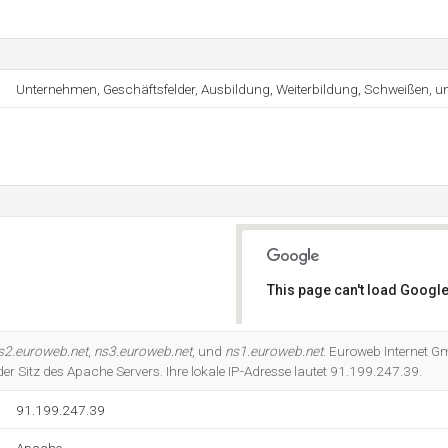
Unternehmen, Geschäftsfelder, Ausbildung, Weiterbildung, Schweißen, u
This page can't load Google
Do you own this website?
s2.euroweb.net
,
ns3.euroweb.net
, und
ns1.euroweb.net
. Euroweb Internet G
 der Sitz des Apache Servers. Ihre lokale IP-Adresse lautet 91.199.247.39.
91.199.247.39