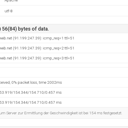
Apache
utf-8
 56(84) bytes of data.
web.net (91.199.247.39): icmp_req=1 ttl=51
web.net (91.199.247.39): icmp_req=2 ttl=51
web.net (91.199.247.39): icmp_req=3 ttl=51
eceived, 0% packet loss, time 2002ms
153.919/154.344/154.710/0.457 ms
153.919/154.344/154.710/0.457 ms
 Server zur Ermittlung der Geschwindigkeit ist bei 154 ms festgesetzt.