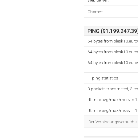
Web Server:
Charset:
PING (91.199.247.39)
64 bytes from plesk10.euro
64 bytes from plesk10.euro
64 bytes from plesk10.euro
--- ping statistics ---
3 packets transmitted, 3 r
rtt min/avg/max/mdev = 
rtt min/avg/max/mdev = 
Der Verbindungsversuch zum