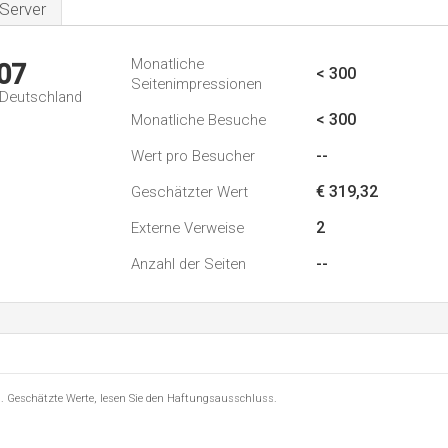
Server
Monatliche
07
< 300
Seitenimpressionen
n Deutschland
< 300
Monatliche Besuche
--
Wert pro Besucher
€ 319,32
Geschätzter Wert
2
Externe Verweise
--
Anzahl der Seiten
8 . Geschätzte Werte, lesen Sie den Haftungsausschluss.