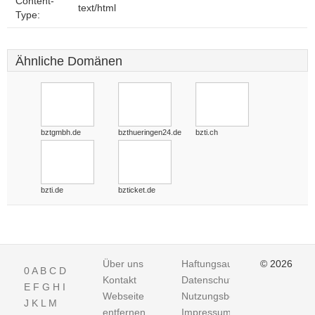
Content-
text/html
Type:
Ähnliche Domänen
bztgmbh.de
bzthueringen24.de
bzti.ch
bzti.de
bzticket.de
Über uns
Haftungsausschluss
© 2026
0
A
B
C
D
Kontakt
Datenschutz
E
F
G
H
I
Webseite
Nutzungsbedingungen
J
K
L
M
entfernen
Impressum