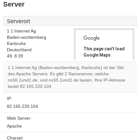
Server
Serverort
1 1 Internet Ag
Baden-wurttemberg
Karlsruhe
This page can't load
Deutschland
Google Maps
49, 8.39
correctly.
1 1 Internet Ag (Baden-wurttemberg, Karlsruhe) ist der Sitz
des Apache Servers. Es gibt 2 Nameserver, welche
Do you
OK
ns56.1und1.de
, und
ns55.1und1.de
lauten. Ihre IP-Adresse
own this
website?
lautet 82.165.220.104.
IP:
82.165.220.104
Web Server:
Apache
Charset: