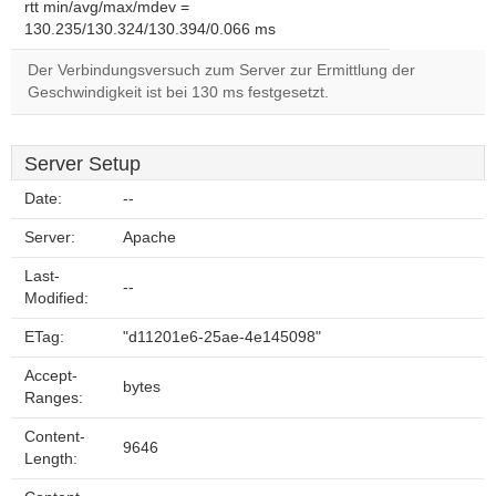
rtt min/avg/max/mdev =
130.235/130.324/130.394/0.066 ms
Der Verbindungsversuch zum Server zur Ermittlung der
Geschwindigkeit ist bei 130 ms festgesetzt.
Server Setup
Date:
--
Server:
Apache
Last-
--
Modified:
ETag:
"d11201e6-25ae-4e145098"
Accept-
bytes
Ranges:
Content-
9646
Length: