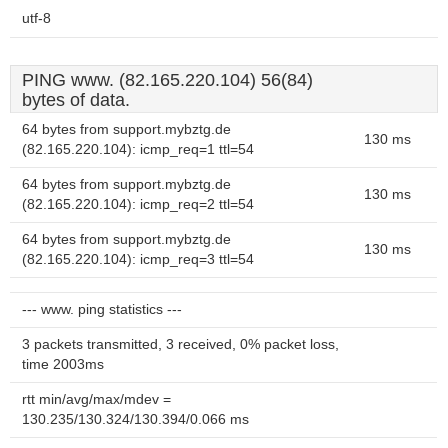
utf-8
PING www. (82.165.220.104) 56(84)
bytes of data.
64 bytes from support.mybztg.de
130 ms
(82.165.220.104): icmp_req=1 ttl=54
64 bytes from support.mybztg.de
130 ms
(82.165.220.104): icmp_req=2 ttl=54
64 bytes from support.mybztg.de
130 ms
(82.165.220.104): icmp_req=3 ttl=54
--- www. ping statistics ---
3 packets transmitted, 3 received, 0% packet loss,
time 2003ms
rtt min/avg/max/mdev =
130.235/130.324/130.394/0.066 ms