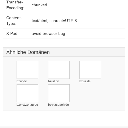
Transfer-
chunked
Encoding:
Content-
text/html; charset=UTF-8
Type:
X-Pad:
avoid browser bug
Ähnliche Domänen
bzur.de
bzurl.de
bzus.de
bzv-alzenau.de
bzv-asbach.de