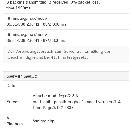
3 packets transmitted, 3 received, 0% packet loss,
time 1999ms
rtt min/avg/max/mdev =
36.514/38.236/41.489/2.306 ms
rtt min/avg/max/mdev =
36.514/38.236/41.489/2.306 ms
Der Verbindungsversuch zum Server zur Ermittlung der
Geschwindigkeit ist bei 41.4 ms festgesetzt.
Server Setup
Date:
--
Apache mod_fcgid/2.3.6
Server:
mod_auth_passthrough/2.1 mod_bwlimited/1.4
FrontPage/5.0.2.2635
X-
/xmlrpc.php
Pingback: