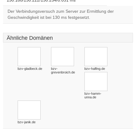
130.180/130.222/130.254/0.031 ms
Der Verbindungsversuch zum Server zur Ermittlung der
Geschwindigkeit ist bei 130 ms festgesetzt.
Ähnliche Domänen
bzv-gladbeck.de
bzv-
bzv-halfing.de
grevenbroich.de
bzv-hamm-
unna.de
bzv-janik.de