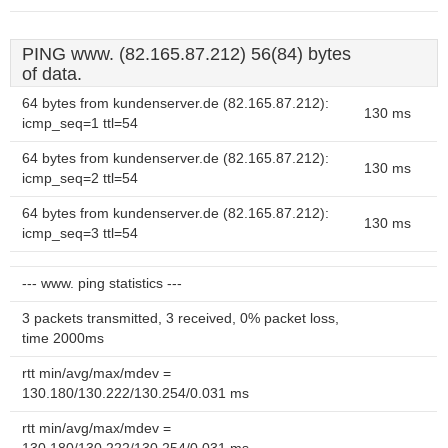
PING www. (82.165.87.212) 56(84) bytes
of data.
64 bytes from kundenserver.de (82.165.87.212):
130 ms
icmp_seq=1 ttl=54
64 bytes from kundenserver.de (82.165.87.212):
130 ms
icmp_seq=2 ttl=54
64 bytes from kundenserver.de (82.165.87.212):
130 ms
icmp_seq=3 ttl=54
--- www. ping statistics ---
3 packets transmitted, 3 received, 0% packet loss,
time 2000ms
rtt min/avg/max/mdev =
130.180/130.222/130.254/0.031 ms
rtt min/avg/max/mdev =