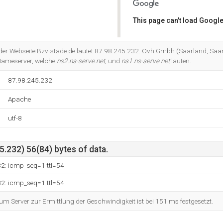
This page can't load Google
Do you own this website?
 der Webseite Bzv-stade.de lautet 87.98.245.232. Ovh Gmbh (Saarland, Saarb
 Nameserver, welche
ns2.ns-serve.net
, und
ns1.ns-serve.net
lauten.
87.98.245.232
Apache
utf-8
.232) 56(84) bytes of data.
32: icmp_seq=1 ttl=54
32: icmp_seq=1 ttl=54
 Server zur Ermittlung der Geschwindigkeit ist bei 151 ms festgesetzt.