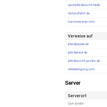
sportpferdezucht-tiede..
distanzfahrt.de
hannoveraner.com
Verweise auf
pferdespiele.de
pferdekauf.de
pferdezucht-jacobs.de
reitbeteiligung.com
Server
Serverort
Ovh Gmbh