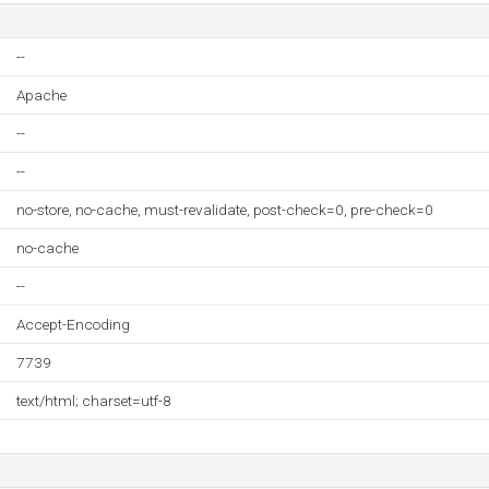
--
Apache
--
--
no-store, no-cache, must-revalidate, post-check=0, pre-check=0
no-cache
--
Accept-Encoding
7739
text/html; charset=utf-8