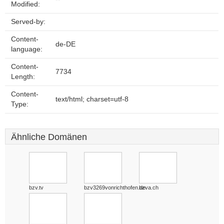
Modified:
Served-by:
Content-
de-DE
language:
Content-
7734
Length:
Content-
text/html; charset=utf-8
Type:
Ähnliche Domänen
bzv.tv
bzv3269vonrichthofen.de
bzva.ch