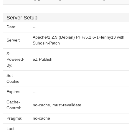
Server Setup
Date:
--
Apache/2.2.9 (Debian) PHP/5.2.6-1+lenny13 with
Server:
Suhosin-Patch
X-
Powered-
eZ Publish
By:
Set-
--
Cookie:
Expires:
--
Cache-
no-cache, must-revalidate
Control:
Pragma:
no-cache
Last-
--