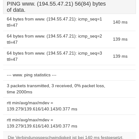
PING www. (194.55.47.21) 56(84) bytes
of data.
64 bytes from www. (194.55.47.21): icmp_seq=1
140 ms
ttl=47
64 bytes from www. (194.55.47.21): icmp_seq=2
139 ms
ttl=47
64 bytes from www. (194.55.47.21): icmp_seq=3
139 ms
ttl=47
--- www. ping statistics ---
3 packets transmitted, 3 received, 0% packet loss,
time 2000ms
rtt min/avg/max/mdev =
139.279/139.616/140.143/0.377 ms
rtt min/avg/max/mdev =
139.279/139.616/140.143/0.377 ms
Die Verbindungsgeschwindigkeit ist bei 140 ms festgesetzt.