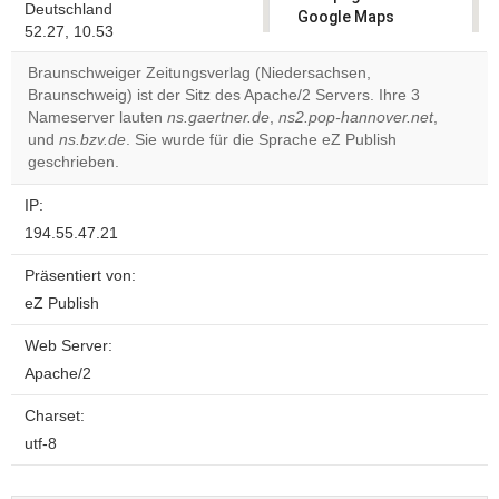
Deutschland
Google Maps
52.27, 10.53
correctly.
Braunschweiger Zeitungsverlag (Niedersachsen,
Do you
Braunschweig) ist der Sitz des Apache/2 Servers. Ihre 3
OK
own this
Nameserver lauten
ns.gaertner.de
,
ns2.pop-hannover.net
,
website?
und
ns.bzv.de
. Sie wurde für die Sprache eZ Publish
geschrieben.
IP:
194.55.47.21
Präsentiert von:
eZ Publish
Web Server:
Apache/2
Charset:
utf-8