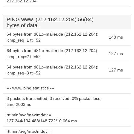
212.162.12.204
PING www. (212.162.12.204) 56(84)
bytes of data.
64 bytes from d81.x-mailer.de (212.162.12.204):
148 ms
icmp_req=1 ttl=52
64 bytes from d81.x-mailer.de (212.162.12.204):
127 ms
icmp_req=2 ttl=52
64 bytes from d81.x-mailer.de (212.162.12.204):
127 ms
icmp_req=3 ttl=52
--- www. ping statistics ---
3 packets transmitted, 3 received, 0% packet loss,
time 2003ms
rtt min/avg/max/mdev =
127.344/134.488/148.722/10.064 ms
rtt min/avg/max/mdev =