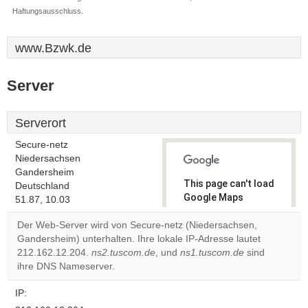
Haftungsausschluss.
www.Bzwk.de
Server
Serverort
Secure-netz
Niedersachsen
Gandersheim
This page can't load
Deutschland
Google Maps
51.87, 10.03
correctly.
Der Web-Server wird von Secure-netz (Niedersachsen,
Gandersheim) unterhalten. Ihre lokale IP-Adresse lautet
Do you
OK
212.162.12.204.
ns2.tuscom.de
, und
ns1.tuscom.de
own this
sind
website?
ihre DNS Nameserver.
IP: