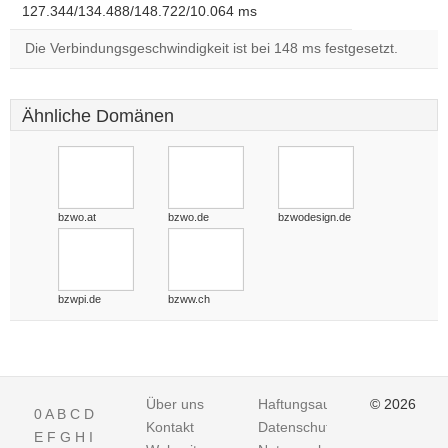
127.344/134.488/148.722/10.064 ms
Die Verbindungsgeschwindigkeit ist bei 148 ms festgesetzt.
Ähnliche Domänen
bzwo.at
bzwo.de
bzwodesign.de
bzwpi.de
bzww.ch
Über uns
Haftungsausschluss
© 2026
0
A
B
C
D
Kontakt
Datenschutz
E
F
G
H
I