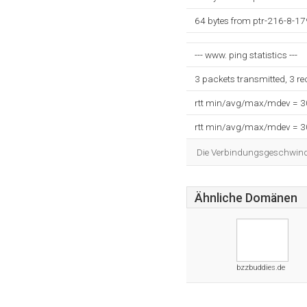
64 bytes from ptr-216-8-1
--- www. ping statistics ---
3 packets transmitted, 3 r
rtt min/avg/max/mdev = 
rtt min/avg/max/mdev = 
Die Verbindungsgeschwindig
Ähnliche Domänen
bzzbuddies.de