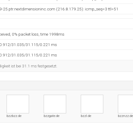
79-25.ptr.nextdimensioninc.com (216.8.179.25): icmp_seq=3 ttl=51
eceived, 0% packet loss, time 1998ms
30.912/31.035/31.115/0.221 ms
30.912/31.035/31.115/0.221 ms
keit ist bei 31.1 ms festgesetzt.
bzzbzz.de
bzzgate.de
bzzl.de
bzznzz.de