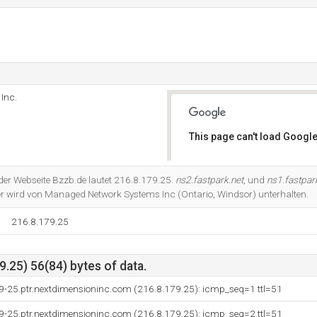
Inc.
This page can't load Google
Do you own this website?
 der Webseite Bzzb.de lautet 216.8.179.25.
ns2.fastpark.net
, und
ns1.fastpar
r wird von Managed Network Systems Inc (Ontario, Windsor) unterhalten.
216.8.179.25
.25) 56(84) bytes of data.
79-25.ptr.nextdimensioninc.com (216.8.179.25): icmp_seq=1 ttl=51
79-25.ptr.nextdimensioninc.com (216.8.179.25): icmp_seq=2 ttl=51