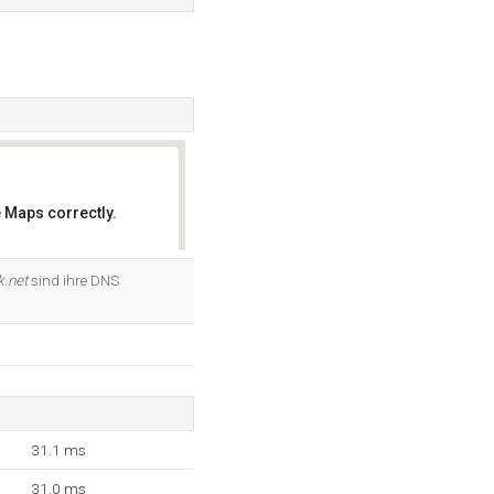
 Maps correctly.
OK
k.net
sind ihre DNS
31.1 ms
31.0 ms