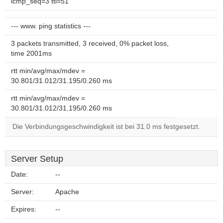
icmp_seq=3 ttl=51
--- www. ping statistics ---
3 packets transmitted, 3 received, 0% packet loss,
time 2001ms
rtt min/avg/max/mdev =
30.801/31.012/31.195/0.260 ms
rtt min/avg/max/mdev =
30.801/31.012/31.195/0.260 ms
Die Verbindungsgeschwindigkeit ist bei 31.0 ms festgesetzt.
Server Setup
Date:
--
Server:
Apache
Expires:
--