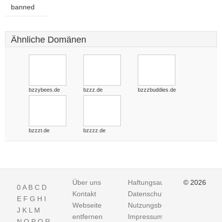
banned
Ähnliche Domänen
bzzybees.de
bzzz.de
bzzzbuddies.de
bzzzt.de
bzzzz.de
Über uns
Haftungsausschluss
© 2026
0
A
B
C
D
Kontakt
Datenschutz
E
F
G
H
I
Webseite
Nutzungsbedingungen
J
K
L
M
entfernen
Impressum
N
O
P
Q
R