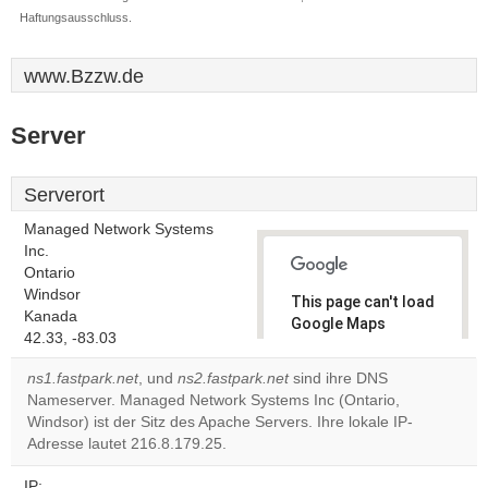
Haftungsausschluss.
www.Bzzw.de
Server
Serverort
Managed Network Systems
Inc.
Ontario
Windsor
This page can't load
Kanada
Google Maps
42.33, -83.03
correctly.
ns1.fastpark.net
, und
ns2.fastpark.net
sind ihre DNS
Do you
Nameserver. Managed Network Systems Inc (Ontario,
OK
own this
Windsor) ist der Sitz des Apache Servers. Ihre lokale IP-
website?
Adresse lautet 216.8.179.25.
IP: