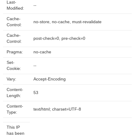
Last-
--
Modified:
Cache-
no-store, no-cache, must-revalidate
Control:
Cache-
post-check=0, pre-check=0
Control:
Pragma:
no-cache
Set-
--
Cookie:
Vary:
Accept-Encoding
Content-
53
Length:
Content-
text/html; charset=UTF-8
Type:
This IP
has been