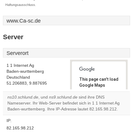
Haftungsausschluss.
www.Ca-sc.de
Server
Serverort
1 1 Internet Ag
Baden-wurttemberg
Deutschland
This page can't load
51.206883, 9.887695
Google Maps
correctly.
ns10.schlund.de
, und
ns9.schlund.de
sind ihre DNS
Nameserver. Ihr Web-Server befindet sich in 1 1 Internet Ag
Do you
OK
Baden-wurttemberg. Ihre IP-Adresse lautet 82.165.98.212.
own this
website?
IP:
82.165.98.212