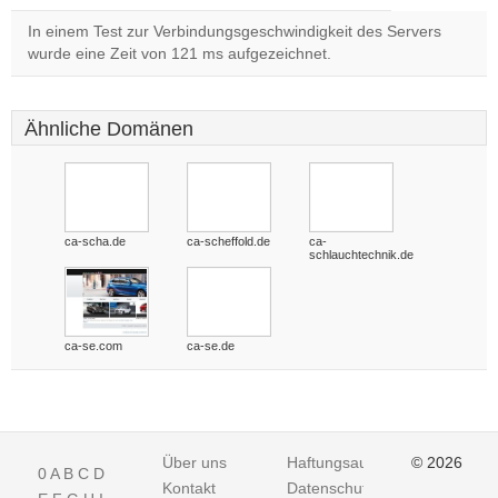
In einem Test zur Verbindungsgeschwindigkeit des Servers
wurde eine Zeit von 121 ms aufgezeichnet.
Ähnliche Domänen
ca-scha.de
ca-scheffold.de
ca-
schlauchtechnik.de
ca-se.com
ca-se.de
Über uns
Haftungsausschluss
© 2026
0
A
B
C
D
Kontakt
Datenschutz