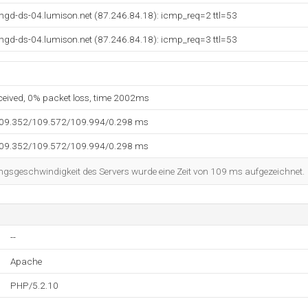
mgd-ds-04.lumison.net (87.246.84.18): icmp_req=2 ttl=53
mgd-ds-04.lumison.net (87.246.84.18): icmp_req=3 ttl=53
eceived, 0% packet loss, time 2002ms
109.352/109.572/109.994/0.298 ms
109.352/109.572/109.994/0.298 ms
ngsgeschwindigkeit des Servers wurde eine Zeit von 109 ms aufgezeichnet.
--
Apache
PHP/5.2.10