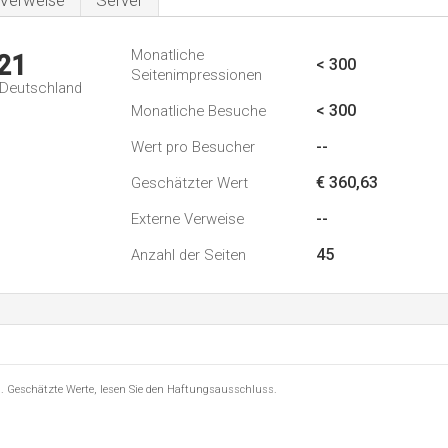
Verweise
Server
Monatliche
21
< 300
Seitenimpressionen
n Deutschland
< 300
Monatliche Besuche
--
Wert pro Besucher
€ 360,63
Geschätzter Wert
--
Externe Verweise
45
Anzahl der Seiten
8 . Geschätzte Werte, lesen Sie den Haftungsausschluss.