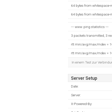
64 bytes from whitespace-
64 bytes from whitespace-
--- www. ping statistics ---
3 packets transmitted, 3 r
rtt min/avg/max/mdev = 
rtt min/avg/max/mdev = 
In einem Test zur Verbindu
Server Setup
Date:
Server:
X-Powered-By: