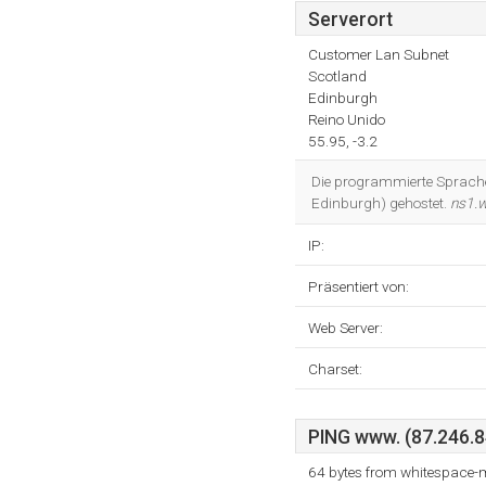
Serverort
Customer Lan Subnet
Scotland
Edinburgh
Reino Unido
55.95, -3.2
Die programmierte Sprache
Edinburgh) gehostet.
ns1.
IP:
Präsentiert von:
Web Server:
Charset:
PING www. (87.246.84
64 bytes from whitespace-