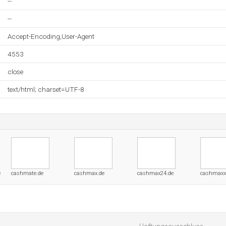
--
--
Accept-Encoding,User-Agent
4553
close
text/html; charset=UTF-8
e
cashmate.de
cashmax.de
cashmax24.de
cashmaxx