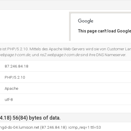
This page can't load Google
Do you own this website?
 ist PHP/5.2.10. Mittels des Apache Web-Servers wird sie von Customer La
webpage.t-com.de
, und
ns2.webpage.t-com.de
sind ihre DNS Nameserver.
87.246.84.18
PHP/5.2.10
Apache
utf-8
.18) 56(84) bytes of data.
mgd-ds-04.lumison.net (87.246.84.18): icmp_req=1 ttl=53