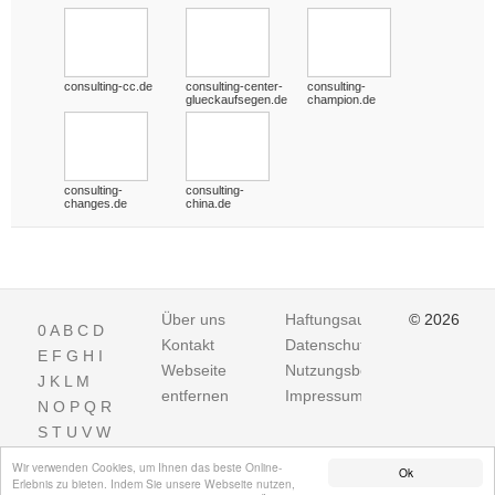
consulting-cc.de
consulting-center-
consulting-
glueckaufsegen.de
champion.de
consulting-
consulting-
changes.de
china.de
Über uns
Haftungsausschluss
© 2026
0
A
B
C
D
Kontakt
Datenschutz
E
F
G
H
I
Webseite
Nutzungsbedingungen
J
K
L
M
entfernen
Impressum
N
O
P
Q
R
S
T
U
V
W
X
Y
Z
Wir verwenden Cookies, um Ihnen das beste Online-
Ok
Erlebnis zu bieten. Indem Sie unsere Webseite nutzen,