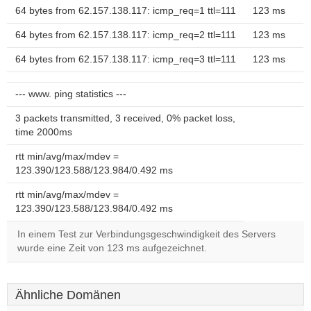
64 bytes from 62.157.138.117: icmp_req=1 ttl=111
123 ms
64 bytes from 62.157.138.117: icmp_req=2 ttl=111
123 ms
64 bytes from 62.157.138.117: icmp_req=3 ttl=111
123 ms
--- www. ping statistics ---
3 packets transmitted, 3 received, 0% packet loss,
time 2000ms
rtt min/avg/max/mdev =
123.390/123.588/123.984/0.492 ms
rtt min/avg/max/mdev =
123.390/123.588/123.984/0.492 ms
In einem Test zur Verbindungsgeschwindigkeit des Servers
wurde eine Zeit von 123 ms aufgezeichnet.
Ähnliche Domänen