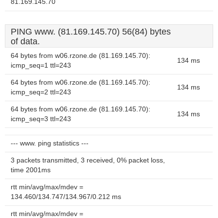
81.169.145.70
PING www. (81.169.145.70) 56(84) bytes
of data.
64 bytes from w06.rzone.de (81.169.145.70):
134 ms
icmp_seq=1 ttl=243
64 bytes from w06.rzone.de (81.169.145.70):
134 ms
icmp_seq=2 ttl=243
64 bytes from w06.rzone.de (81.169.145.70):
134 ms
icmp_seq=3 ttl=243
--- www. ping statistics ---
3 packets transmitted, 3 received, 0% packet loss,
time 2001ms
rtt min/avg/max/mdev =
134.460/134.747/134.967/0.212 ms
rtt min/avg/max/mdev =