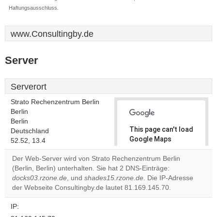
Haftungsausschluss.
www.Consultingby.de
Server
Serverort
Strato Rechenzentrum Berlin
Berlin
Berlin
This page can't load
Deutschland
Google Maps
52.52, 13.4
correctly.
Der Web-Server wird von Strato Rechenzentrum Berlin
(Berlin, Berlin) unterhalten. Sie hat 2 DNS-Einträge:
Do you
OK
docks03.rzone.de
, und
shades15.rzone.de
own this
. Die IP-Adresse
website?
der Webseite Consultingby.de lautet 81.169.145.70.
IP: