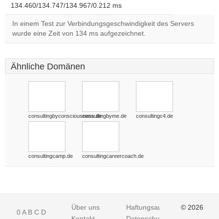
134.460/134.747/134.967/0.212 ms
In einem Test zur Verbindungsgeschwindigkeit des Servers
wurde eine Zeit von 134 ms aufgezeichnet.
Ähnliche Domänen
consultingbyconsciousness.de
consultingbyme.de
consultingc4.de
consultingcamp.de
consultingcareercoach.de
Über uns
Haftungsausschluss
© 2026
0
A
B
C
D
Kontakt
Datenschutz