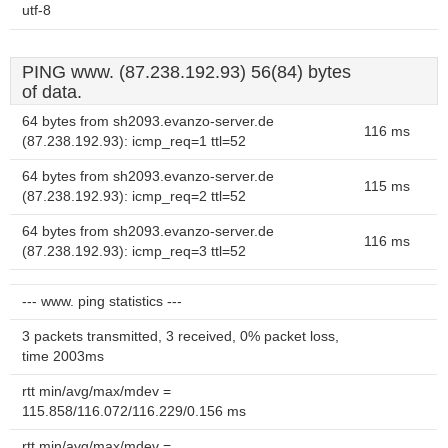
utf-8
PING www. (87.238.192.93) 56(84) bytes
of data.
64 bytes from sh2093.evanzo-server.de
116 ms
(87.238.192.93): icmp_req=1 ttl=52
64 bytes from sh2093.evanzo-server.de
115 ms
(87.238.192.93): icmp_req=2 ttl=52
64 bytes from sh2093.evanzo-server.de
116 ms
(87.238.192.93): icmp_req=3 ttl=52
--- www. ping statistics ---
3 packets transmitted, 3 received, 0% packet loss,
time 2003ms
rtt min/avg/max/mdev =
115.858/116.072/116.229/0.156 ms
rtt min/avg/max/mdev =