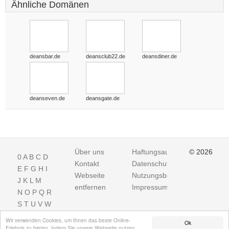
Ähnliche Domänen
deansbar.de
deansclub22.de
deansdiner.de
deanseven.de
deansgate.de
Über uns
Haftungsausschluss
© 2026
0
A
B
C
D
Kontakt
Datenschutz
E
F
G
H
I
Webseite
Nutzungsbedingungen
J
K
L
M
entfernen
Impressum
N
O
P
Q
R
S
T
U
V
W
X
Y
Z
Wir verwenden Cookies, um Ihnen das beste Online-
Ok
Erlebnis zu bieten. Indem Sie unsere Webseite nutzen,