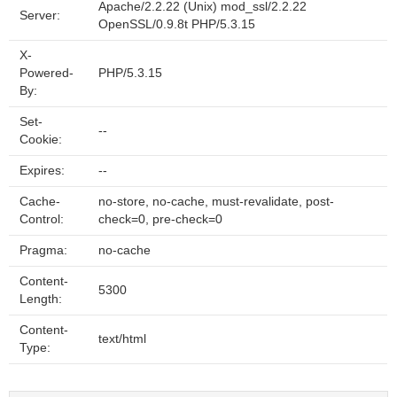
Apache/2.2.22 (Unix) mod_ssl/2.2.22
Server:
OpenSSL/0.9.8t PHP/5.3.15
X-
Powered-
PHP/5.3.15
By:
Set-
--
Cookie:
Expires:
--
Cache-
no-store, no-cache, must-revalidate, post-
Control:
check=0, pre-check=0
Pragma:
no-cache
Content-
5300
Length:
Content-
text/html
Type: