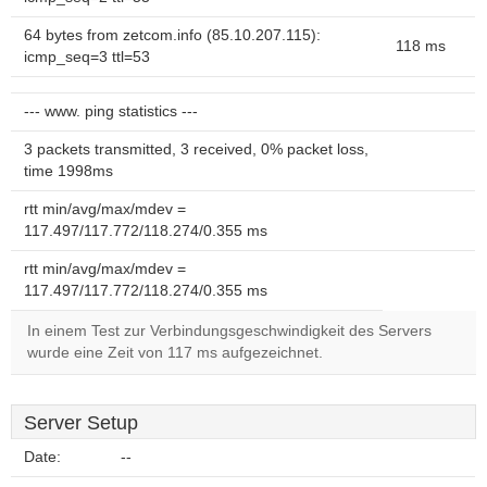
64 bytes from zetcom.info (85.10.207.115):
118 ms
icmp_seq=3 ttl=53
--- www. ping statistics ---
3 packets transmitted, 3 received, 0% packet loss,
time 1998ms
rtt min/avg/max/mdev =
117.497/117.772/118.274/0.355 ms
rtt min/avg/max/mdev =
117.497/117.772/118.274/0.355 ms
In einem Test zur Verbindungsgeschwindigkeit des Servers
wurde eine Zeit von 117 ms aufgezeichnet.
Server Setup
Date:
--