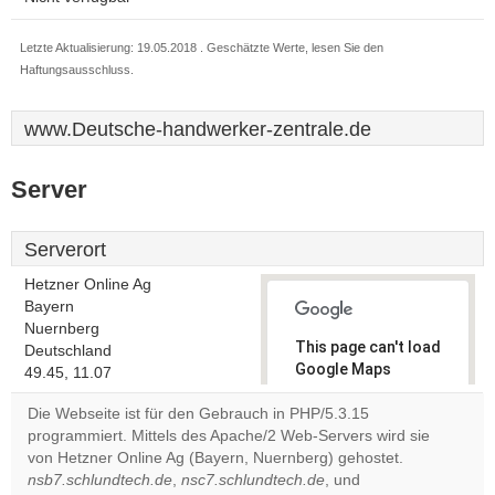
Letzte Aktualisierung: 19.05.2018 . Geschätzte Werte, lesen Sie den
Haftungsausschluss.
www.Deutsche-handwerker-zentrale.de
Server
Serverort
Hetzner Online Ag
Bayern
Nuernberg
This page can't load
Deutschland
Google Maps
49.45, 11.07
correctly.
Die Webseite ist für den Gebrauch in PHP/5.3.15
programmiert. Mittels des Apache/2 Web-Servers wird sie
Do you
OK
von Hetzner Online Ag (Bayern, Nuernberg) gehostet.
own this
website?
nsb7.schlundtech.de
,
nsc7.schlundtech.de
, und