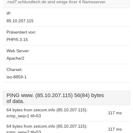
nsd7.schlundtech.de
sind einige ihrer 4 Nameserver.
IP:
85.10.207.115
Präsentiert von:
PHP/5.3.15
Web Server:
Apache/2
Charset:
iso-8859-1
PING www. (85.10.207.115) 56(84) bytes
of data.
64 bytes from zetcom.info (85.10.207.115):
117 ms
icmp_seq=1 ttl=53
64 bytes from zetcom.info (85.10.207.115):
117 ms
icmp_seq=2 ttl=53