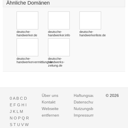
Ähnliche Domänen
deutsche-
deutsche-
deutsche-
handwerker.de
handwerker.info
handwerkerliste.de
deutsche-
deutsche-
handwerkervermittlung.de
handwerks-
zeitung.de
Über uns
Haftungsausschluss
© 2026
0
A
B
C
D
Kontakt
Datenschutz
E
F
G
H
I
Webseite
Nutzungsbedingungen
J
K
L
M
entfernen
Impressum
N
O
P
Q
R
S
T
U
V
W