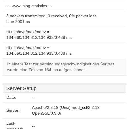
--- www. ping statistics ---
3 packets transmitted, 3 received, 0% packet loss,
time 2001ms
rtt min/avg/max/mdev =
134.660/134.812/134.933/0.438 ms
rtt min/avg/max/mdev =
134.660/134.812/134.933/0.438 ms
In einem Test zur Verbindungsgeschwindigkeit des Servers
wurde eine Zeit von 134 ms aufgezeichnet.
Server Setup
Date:
--
Apache/2.2.19 (Unix) mod_ssl/2.2.19
Server:
OpenSSL/0.9.8r
Last-
--