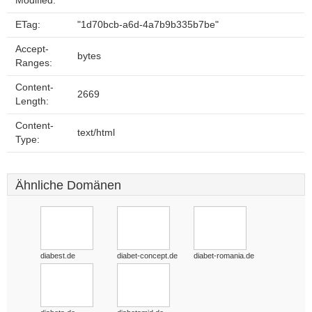
Modified:
ETag:
"1d70bcb-a6d-4a7b9b335b7be"
Accept-
bytes
Ranges:
Content-
2669
Length:
Content-
text/html
Type:
Ähnliche Domänen
diabest.de
diabet-concept.de
diabet-romania.de