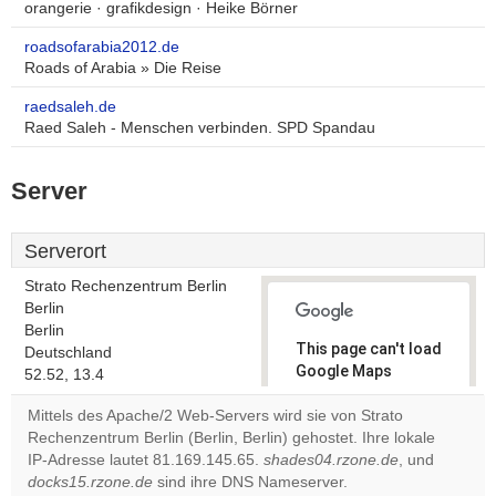
orangerie · grafikdesign · Heike Börner
roadsofarabia2012.de
Roads of Arabia » Die Reise
raedsaleh.de
Raed Saleh - Menschen verbinden. SPD Spandau
Server
Serverort
Strato Rechenzentrum Berlin
Berlin
Berlin
This page can't load
Deutschland
Google Maps
52.52, 13.4
correctly.
Mittels des Apache/2 Web-Servers wird sie von Strato
Rechenzentrum Berlin (Berlin, Berlin) gehostet. Ihre lokale
Do you
OK
IP-Adresse lautet 81.169.145.65.
shades04.rzone.de
own this
, und
website?
docks15.rzone.de
sind ihre DNS Nameserver.