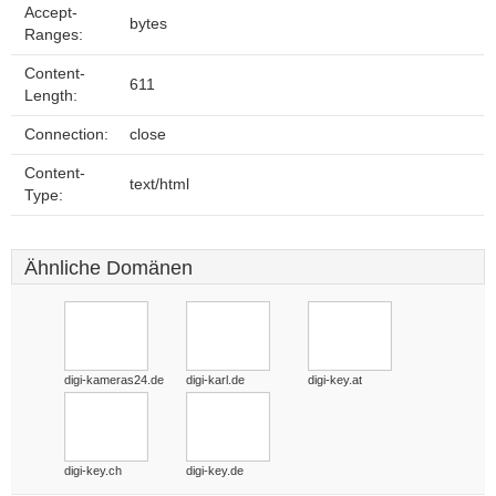
Accept-
bytes
Ranges:
Content-
611
Length:
Connection:
close
Content-
text/html
Type:
Ähnliche Domänen
digi-kameras24.de
digi-karl.de
digi-key.at
digi-key.ch
digi-key.de