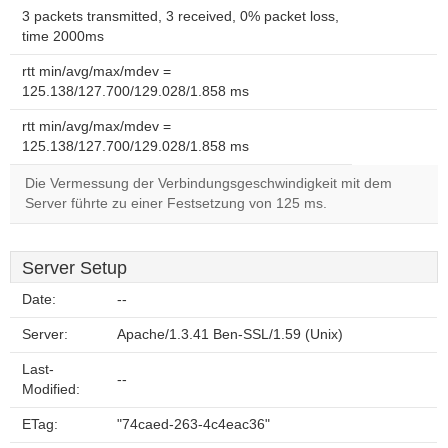
3 packets transmitted, 3 received, 0% packet loss,
time 2000ms
rtt min/avg/max/mdev =
125.138/127.700/129.028/1.858 ms
rtt min/avg/max/mdev =
125.138/127.700/129.028/1.858 ms
Die Vermessung der Verbindungsgeschwindigkeit mit dem
Server führte zu einer Festsetzung von 125 ms.
Server Setup
Date:
--
Server:
Apache/1.3.41 Ben-SSL/1.59 (Unix)
Last-
--
Modified:
ETag:
"74caed-263-4c4eac36"