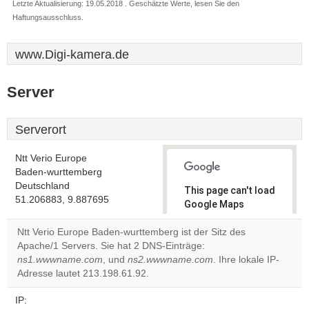
Letzte Aktualisierung: 19.05.2018 . Geschätzte Werte, lesen Sie den
Haftungsausschluss.
www.Digi-kamera.de
Server
Serverort
Ntt Verio Europe
Baden-wurttemberg
Deutschland
This page can't load
51.206883, 9.887695
Google Maps
correctly.
Ntt Verio Europe Baden-wurttemberg ist der Sitz des
Apache/1 Servers. Sie hat 2 DNS-Einträge:
Do you
OK
ns1.wwwname.com
, und
ns2.wwwname.com
own this
. Ihre lokale IP-
website?
Adresse lautet 213.198.61.92.
IP: