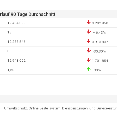
lauf 90 Tage Durchschnitt
12.404.099
3.202.850
13
-46,43%
12.233.546
3.913.837
0
-30,30%
12.948.652
1.701.854
1,50
+30%
Umweltschutz, Online-Bestellsystem, Dienstleistungen, und Serviceleistu