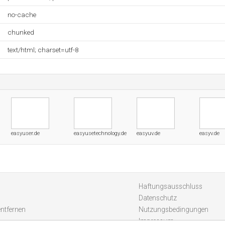
no-cache
chunked
text/html; charset=utf-8
easyuser.de
easyusetechnology.de
easyuv.de
easyv.de
Haftungsausschluss
Datenschutz
entfernen
Nutzungsbedingungen
Impressum