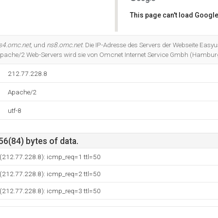
This page can't load Google
Do you own this website?
s4.omc.net
, und
ns8.omc.net
. Die IP-Adresse des Servers der Webseite Easyu
 Apache/2 Web-Servers wird sie von Omcnet Internet Service Gmbh (Hambur
212.77.228.8
Apache/2
utf-8
56(84) bytes of data.
 (212.77.228.8): icmp_req=1 ttl=50
 (212.77.228.8): icmp_req=2 ttl=50
 (212.77.228.8): icmp_req=3 ttl=50