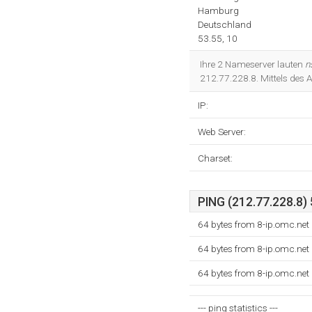
Hamburg
Deutschland
53.55, 10
Ihre 2 Nameserver lauten
n
212.77.228.8. Mittels des
IP:
Web Server:
Charset:
PING (212.77.228.8) 
64 bytes from 8-ip.omc.net
64 bytes from 8-ip.omc.net
64 bytes from 8-ip.omc.net
--- ping statistics ---