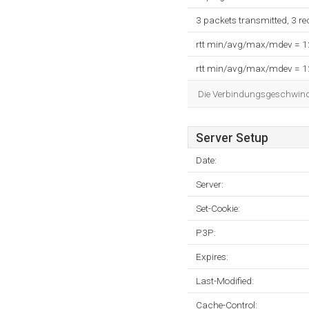
3 packets transmitted, 3 r
rtt min/avg/max/mdev = 
rtt min/avg/max/mdev = 
Die Verbindungsgeschwindig
Server Setup
Date:
Server:
Set-Cookie:
P3P:
Expires:
Last-Modified:
Cache-Control: