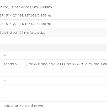
eceived, 0% packet loss, time 2000ms
127.151/127.424/127.639/0.355 ms
127.151/127.424/127.639/0.355 ms
keit ist bei 127 ms festgesetzt.
--
Apache/2.2.11 (FreeBSD) mod_ssl/2.2.11 OpenSSL/0.9.8e Phusion_Pas
--
--
--
--
post-check=0, pre-check=0