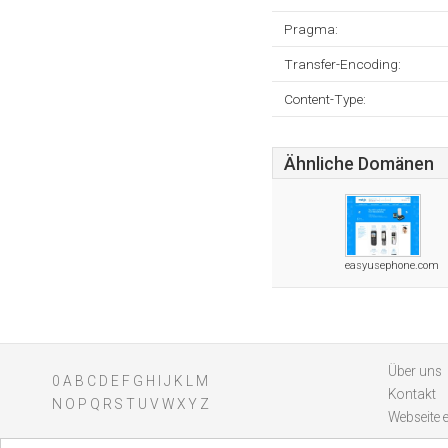
Pragma:
Transfer-Encoding:
Content-Type:
Ähnliche Domänen
easyusephone.com
Über uns
0
A
B
C
D
E
F
G
H
I
J
K
L
M
Kontakt
N
O
P
Q
R
S
T
U
V
W
X
Y
Z
Webseite 