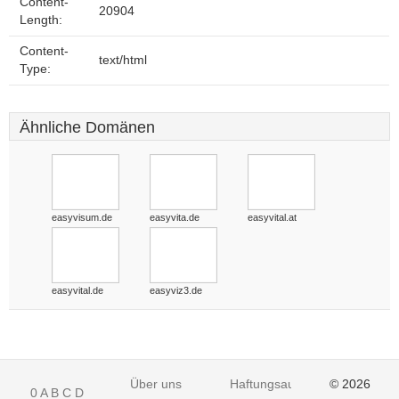
Content-
20904
Length:
Content-
text/html
Type:
Ähnliche Domänen
easyvisum.de
easyvita.de
easyvital.at
easyvital.de
easyviz3.de
Über uns
Haftungsausschluss
© 2026
0
A
B
C
D