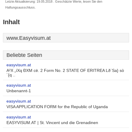
Letzte Aktualisierung: 19.05.2018 . Geschätzte Werte, lesen Sie den
Haftungsausschluss.
Inhalt
www.Easyvisum.at
Beliebte Seiten
easyvisum.at
A²X „íXq ÐXM cë. 2 Form No. 2 STATE OF ERITREA Lð´Sa} sò
´{q ..
easyvisum.at
Unbenannt-1
easyvisum.at
VISA APPLICATION FORM for the Republic of Uganda
easyvisum.at
EASYVISUM.AT | St. Vincent und die Grenadinen