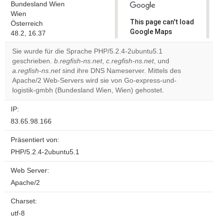
Bundesland Wien
Wien
This page can't load
Österreich
Google Maps
48.2, 16.37
correctly.
Sie wurde für die Sprache PHP/5.2.4-2ubuntu5.1
geschrieben.
b.regfish-ns.net
,
c.regfish-ns.net
, und
Do you
OK
a.regfish-ns.net
sind ihre DNS Nameserver. Mittels des
own this
website?
Apache/2 Web-Servers wird sie von Go-express-und-
logistik-gmbh (Bundesland Wien, Wien) gehostet.
IP:
83.65.98.166
Präsentiert von:
PHP/5.2.4-2ubuntu5.1
Web Server:
Apache/2
Charset:
utf-8