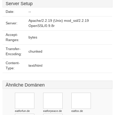
Server Setup
Date:
--
Apache/2.2.19 (Unix) mod_ssl/2.2.19
Server:
OpenSSL/0.9.8r
Accept-
bytes
Ranges:
Transfer-
chunked
Encoding:
Content-
text/html
Type:
Ähnliche Domänen
eatforfun.de
eatforpeace.de
eatfox.de