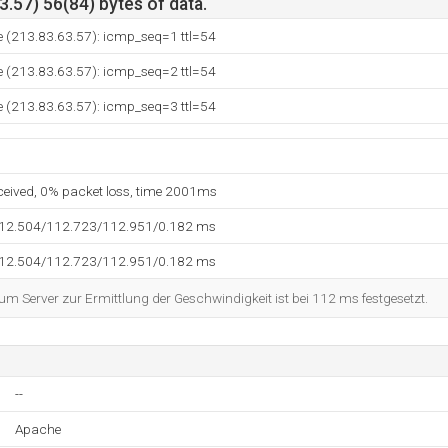
.57) 56(84) bytes of data.
e (213.83.63.57): icmp_seq=1 ttl=54
e (213.83.63.57): icmp_seq=2 ttl=54
e (213.83.63.57): icmp_seq=3 ttl=54
eceived, 0% packet loss, time 2001ms
112.504/112.723/112.951/0.182 ms
112.504/112.723/112.951/0.182 ms
 Server zur Ermittlung der Geschwindigkeit ist bei 112 ms festgesetzt.
--
Apache