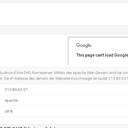
This page can't load Google
Do you own this website?
lu.de
sind ihre DNS Nameserver. Mittels des Apache Web-Servers wird sie v
et. Die IP-Adresse des Servers der Webseite Exschwager.de lautet 213.83.63.
213.83.63.57
Apache
utf-8