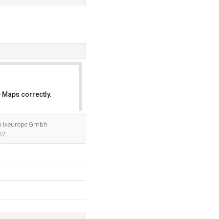
 Maps correctly.
OK
on Ixeurope Gmbh
57.