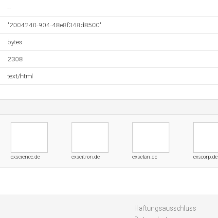
--
"2004240-904-48e8f348d8500"
bytes
2308
text/html
exscience.de
exscitron.de
exsclan.de
exscorp.de
Haftungsausschluss