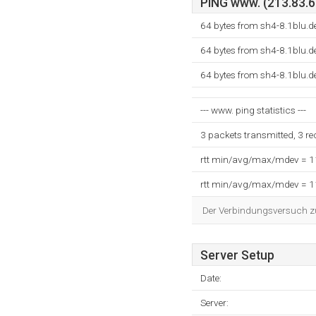
PING www. (213.83.63
64 bytes from sh4-8.1blu.d
64 bytes from sh4-8.1blu.d
64 bytes from sh4-8.1blu.d
--- www. ping statistics ---
3 packets transmitted, 3 r
rtt min/avg/max/mdev = 
rtt min/avg/max/mdev = 
Der Verbindungsversuch zum
Server Setup
Date:
Server: