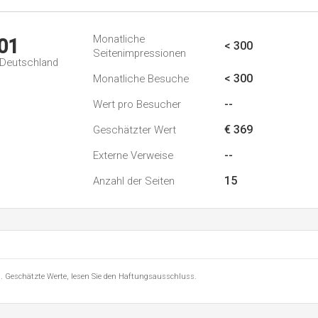
Monatliche
01
< 300
Seitenimpressionen
n Deutschland
< 300
Monatliche Besuche
--
Wert pro Besucher
€ 369
Geschätzter Wert
--
Externe Verweise
15
Anzahl der Seiten
8 . Geschätzte Werte, lesen Sie den Haftungsausschluss.