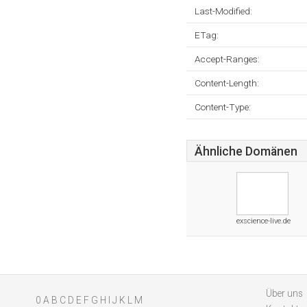
Last-Modified:
ETag:
Accept-Ranges:
Content-Length:
Content-Type:
Ähnliche Domänen
exscience-live.de
Über uns
0
A
B
C
D
E
F
G
H
I
J
K
L
M