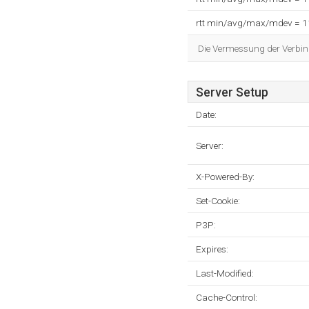
rtt min/avg/max/mdev = 
Die Vermessung der Verbin
Server Setup
Date:
Server:
X-Powered-By:
Set-Cookie:
P3P:
Expires:
Last-Modified:
Cache-Control: