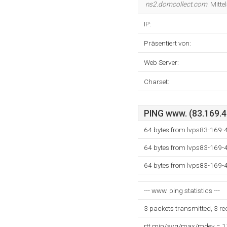
ns2.domcollect.com
. Mitt
IP:
Präsentiert von:
Web Server:
Charset:
PING www. (83.169.4.
64 bytes from lvps83-169-4
64 bytes from lvps83-169-4
64 bytes from lvps83-169-4
--- www. ping statistics ---
3 packets transmitted, 3 r
rtt min/avg/max/mdev = 