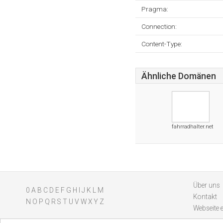
Pragma:
Connection:
Content-Type:
Ähnliche Domänen
fahrradhalter.net
Über uns
0
A
B
C
D
E
F
G
H
I
J
K
L
M
Kontakt
N
O
P
Q
R
S
T
U
V
W
X
Y
Z
Webseite 