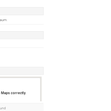
raum.
 Maps correctly.
OK
 und