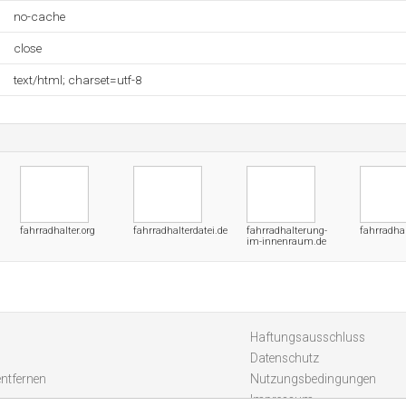
no-cache
close
text/html; charset=utf-8
fahrradhalter.org
fahrradhalterdatei.de
fahrradhalterung-
fahrradha
im-innenraum.de
Haftungsausschluss
Datenschutz
entfernen
Nutzungsbedingungen
Impressum