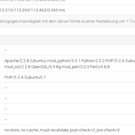
113.315/113.393/113.463/0.060 ms
dungsgeschwindigkeit mit dem Server führte zu einer Festsetzung von 113
--
Apache/2.2.8 (Ubuntu) mod_python/3.3.1 Python/2.5.2 PHP/5.2.4-2ubu
mod_ssl/2.2.8 OpenSSL/0.9.8g mod_perl/2.0.3 Perl/v5.8.8
PHP/5.2.4-2ubuntu5.7
--
--
--
--
no-store, no-cache, must-revalidate, post-check=0, pre-check=0