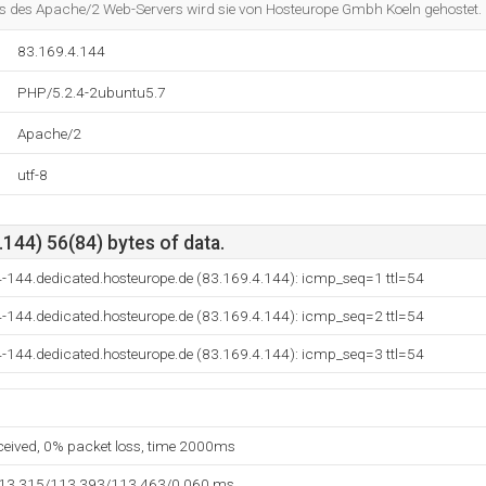
els des Apache/2 Web-Servers wird sie von Hosteurope Gmbh Koeln gehostet.
83.169.4.144
PHP/5.2.4-2ubuntu5.7
Apache/2
utf-8
144) 56(84) bytes of data.
-144.dedicated.hosteurope.de (83.169.4.144): icmp_seq=1 ttl=54
-144.dedicated.hosteurope.de (83.169.4.144): icmp_seq=2 ttl=54
-144.dedicated.hosteurope.de (83.169.4.144): icmp_seq=3 ttl=54
eceived, 0% packet loss, time 2000ms
113.315/113.393/113.463/0.060 ms