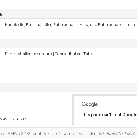
de
Hauptseite, Fahrradhalter, Fahrradhalter Auto, und Fahrradhalter Innen
Fahrradhalter Innenraum | Fahrradhalter | Table
This page can't load Google
999980926514
Do you own this website?
 ist PHP/5.2.4-2ubuntu5.7. Ihre 2 Nameserver lauten
ns1.domcollect.com
,