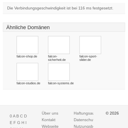
Die Verbindungsgeschwindigkeit ist bei 116 ms festgesetzt.
Ähnliche Domänen
falcon-shop.de
falcon-
falcon-sport-
sicherheit.de
slider.de
falcon-studios.de
falcon-systems.de
Über uns
Haftungsausschluss
© 2026
0
A
B
C
D
Kontakt
Datenschutz
E
F
G
H
I
Webseite
Nutzungsbedingungen