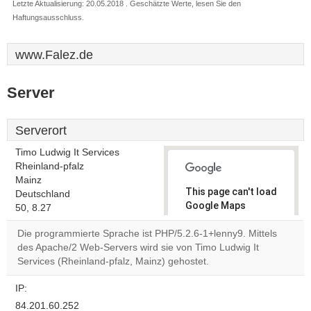
Letzte Aktualisierung: 20.05.2018 . Geschätzte Werte, lesen Sie den
Haftungsausschluss.
www.Falez.de
Server
Serverort
Timo Ludwig It Services
Rheinland-pfalz
Mainz
This page can't load
Deutschland
Google Maps
50, 8.27
correctly.
Die programmierte Sprache ist PHP/5.2.6-1+lenny9. Mittels
des Apache/2 Web-Servers wird sie von Timo Ludwig It
Do you
OK
Services (Rheinland-pfalz, Mainz) gehostet.
own this
website?
IP:
84.201.60.252