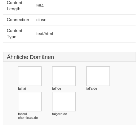
Content-
984
Length:
Connection:
close
Content-
text/html
Type:
Ähnliche Domänen
falf.at
falf.de
falfa.de
falfoul-
falgard.de
chemicals.de