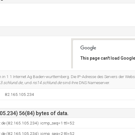
This page can't load Google
Do you own this website?
h in 1 1 Internet Ag Baden-wurttemberg. Die IP-Adresse des Servers der Webse
3.schlund.de
, und
ns14.schlund.de
sind ihre DNS Nameserver.
82.165.105.234
5.234) 56(84) bytes of data.
r.de (82.165.105.234): icmp_seq=1 ttl=52
r.de (82.165.105.234): icmp_seq=2 ttl=52