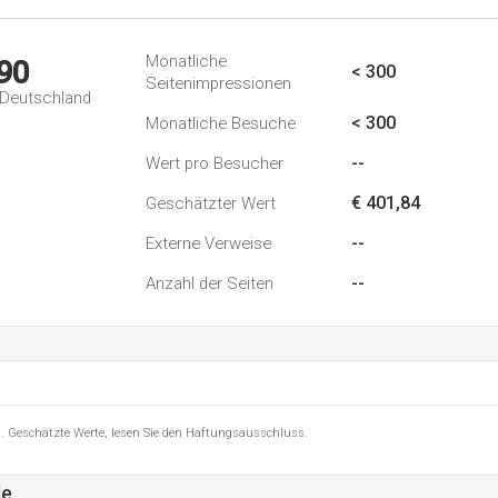
Monatliche
90
< 300
Seitenimpressionen
n Deutschland
< 300
Monatliche Besuche
--
Wert pro Besucher
€ 401,84
Geschätzter Wert
--
Externe Verweise
--
Anzahl der Seiten
8 . Geschätzte Werte, lesen Sie den Haftungsausschluss.
de