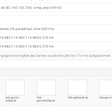
r.de (82.165.105.234): icmp_seq=3 ttl=52
eceived, 0% packet loss, time 2001ms
114.982/114.982/114.983/0.276 ms
114.982/114.982/114.983/0.276 ms
ngsgeschwindigkeit des Servers wurde eine Zeit von 114 ms aufgezeichnet.
falk-gastro-
falk-
falk-gebhardt.de
falk-geissl
kolleg.de
gastrokolleg.de