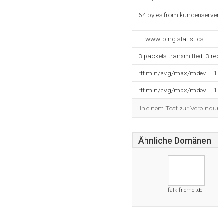
64 bytes from kundenserve
--- www. ping statistics ---
3 packets transmitted, 3 r
rtt min/avg/max/mdev = 
rtt min/avg/max/mdev = 
In einem Test zur Verbindu
Ähnliche Domänen
falk-friemel.de