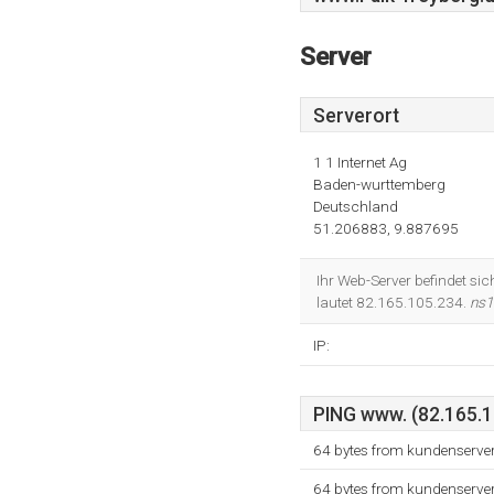
Server
Serverort
1 1 Internet Ag
Baden-wurttemberg
Deutschland
51.206883, 9.887695
Ihr Web-Server befindet sic
lautet 82.165.105.234.
ns1
IP:
PING www. (82.165.10
64 bytes from kundenserve
64 bytes from kundenserve