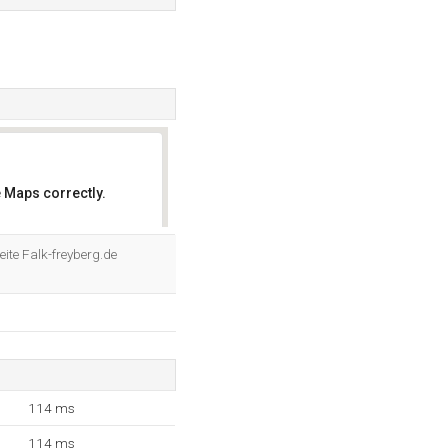
 Maps correctly.
OK
ite Falk-freyberg.de
114 ms
114 ms