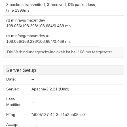
3 packets transmitted, 3 received, 0% packet loss,
time 1999ms
rtt min/avg/max/mdev =
108.056/108.298/108.684/0.469 ms
rtt min/avg/max/mdev =
108.056/108.298/108.684/0.469 ms
Die Verbindungsgeschwindigkeit ist bei 108 ms festgesetzt.
Server Setup
Date:
--
Server:
Apache/2.2.21 (Unix)
Last-
--
Modified:
ETag:
"d005137-44-3c21a2ba05cc0"
Accept-