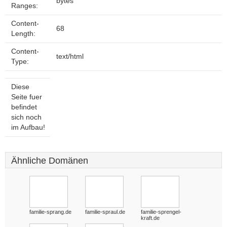
bytes
Ranges:
Content-
68
Length:
Content-
text/html
Type:
Diese
Seite fuer
befindet
sich noch
im Aufbau!
Ähnliche Domänen
familie-sprang.de
familie-spraul.de
familie-sprengel-
kraft.de