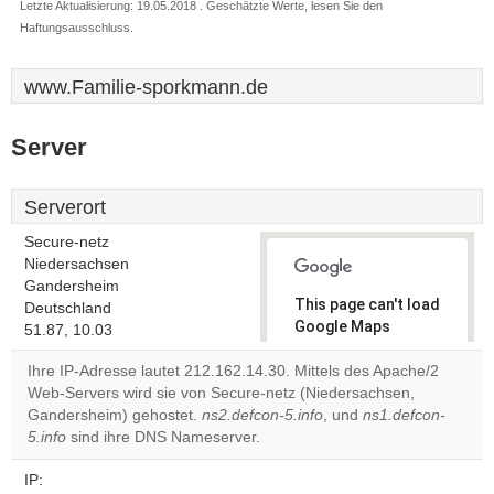
Letzte Aktualisierung: 19.05.2018 . Geschätzte Werte, lesen Sie den
Haftungsausschluss.
www.Familie-sporkmann.de
Server
Serverort
Secure-netz
Niedersachsen
Gandersheim
This page can't load
Deutschland
Google Maps
51.87, 10.03
correctly.
Ihre IP-Adresse lautet 212.162.14.30. Mittels des Apache/2
Web-Servers wird sie von Secure-netz (Niedersachsen,
Do you
OK
Gandersheim) gehostet.
ns2.defcon-5.info
own this
, und
ns1.defcon-
website?
5.info
sind ihre DNS Nameserver.
IP: