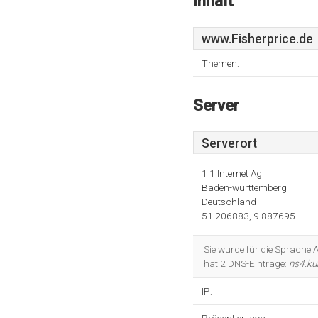
Inhalt
www.Fisherprice.de
Themen:
Server
Serverort
1 1 Internet Ag
Baden-wurttemberg
Deutschland
51.206883, 9.887695
Sie wurde für die Sprache A
hat 2 DNS-Einträge:
ns4.ku
IP: