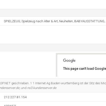
SPIELZEUG, Spielzeug nach Alter & Art, Neuheiten, BABYAUSSTATTUNG, 
This page can't load Google
Do you own this website?
SP.NET geschrieben. 1 1 Internet Ag Baden-wurttemberg ist der Sitz des Micr
ndenserver.de
, und
ns3.kundenserver.de
.
212.227.81.154