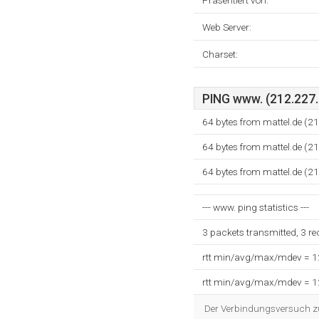
Präsentiert von:
Web Server:
Charset:
PING www. (212.227.8
64 bytes from mattel.de (2
64 bytes from mattel.de (2
64 bytes from mattel.de (2
--- www. ping statistics ---
3 packets transmitted, 3 r
rtt min/avg/max/mdev = 
rtt min/avg/max/mdev = 
Der Verbindungsversuch zum