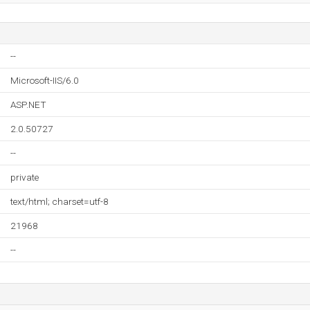
--
Microsoft-IIS/6.0
ASP.NET
2.0.50727
--
private
text/html; charset=utf-8
21968
--