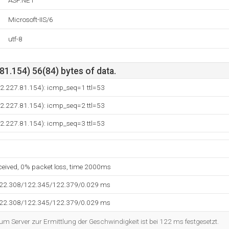
ASP.NET
Microsoft-IIS/6
utf-8
1.154) 56(84) bytes of data.
12.227.81.154): icmp_seq=1 ttl=53
12.227.81.154): icmp_seq=2 ttl=53
12.227.81.154): icmp_seq=3 ttl=53
eceived, 0% packet loss, time 2000ms
122.308/122.345/122.379/0.029 ms
122.308/122.345/122.379/0.029 ms
 Server zur Ermittlung der Geschwindigkeit ist bei 122 ms festgesetzt.