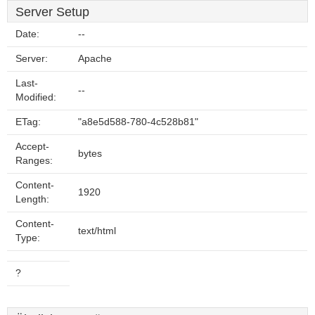
Server Setup
Date:
--
Server:
Apache
Last-
--
Modified:
ETag:
"a8e5d588-780-4c528b81"
Accept-
bytes
Ranges:
Content-
1920
Length:
Content-
text/html
Type:
?