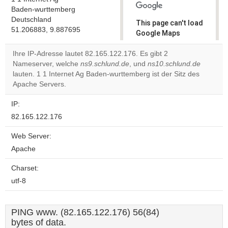
Baden-wurttemberg
Deutschland
This page can't load
51.206883, 9.887695
Google Maps
correctly.
Ihre IP-Adresse lautet 82.165.122.176. Es gibt 2
Nameserver, welche
ns9.schlund.de
, und
ns10.schlund.de
Do you
OK
lauten. 1 1 Internet Ag Baden-wurttemberg ist der Sitz des
own this
website?
Apache Servers.
IP:
82.165.122.176
Web Server:
Apache
Charset:
utf-8
PING www. (82.165.122.176) 56(84)
bytes of data.