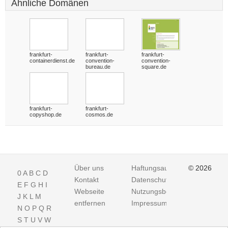
Ähnliche Domänen
frankfurt-
frankfurt-
frankfurt-
containerdienst.de
convention-
convention-
bureau.de
square.de
frankfurt-
frankfurt-
copyshop.de
cosmos.de
Über uns
Haftungsausschluss
© 2026
0
A
B
C
D
Kontakt
Datenschutz
E
F
G
H
I
Webseite
Nutzungsbedingungen
J
K
L
M
entfernen
Impressum
N
O
P
Q
R
S
T
U
V
W