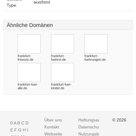
text/html
Type:
Ähnliche Domänen
frankfurt-
frankfurt-
frankfurt-
friseure.de
fuehrer.de
fuehrungen.de
frankfurt-fuer-
frankfurt-fuer-
alle.de
kinder.de
Über uns
Haftungsausschluss
© 2026
0
A
B
C
D
Kontakt
Datenschutz
E
F
G
H
I
Webseite
Nutzungsbedingungen