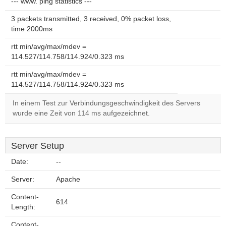
--- www. ping statistics ---
3 packets transmitted, 3 received, 0% packet loss,
time 2000ms
rtt min/avg/max/mdev =
114.527/114.758/114.924/0.323 ms
rtt min/avg/max/mdev =
114.527/114.758/114.924/0.323 ms
In einem Test zur Verbindungsgeschwindigkeit des Servers
wurde eine Zeit von 114 ms aufgezeichnet.
Server Setup
Date:
--
Server:
Apache
Content-
614
Length:
Content-