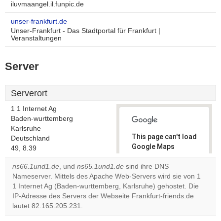
iluvmaangel.il.funpic.de
unser-frankfurt.de
Unser-Frankfurt - Das Stadtportal für Frankfurt |
Veranstaltungen
Server
Serverort
1 1 Internet Ag
Baden-wurttemberg
Karlsruhe
This page can't load
Deutschland
Google Maps
49, 8.39
correctly.
ns66.1und1.de
, und
ns65.1und1.de
sind ihre DNS
Nameserver. Mittels des Apache Web-Servers wird sie von 1
Do you
OK
1 Internet Ag (Baden-wurttemberg, Karlsruhe) gehostet. Die
own this
website?
IP-Adresse des Servers der Webseite Frankfurt-friends.de
lautet 82.165.205.231.