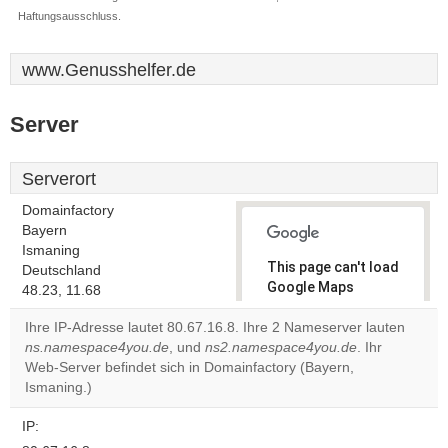
Haftungsausschluss.
www.Genusshelfer.de
Server
Serverort
Domainfactory
Bayern
Ismaning
This page can't load
Deutschland
Google Maps
48.23, 11.68
correctly.
Ihre IP-Adresse lautet 80.67.16.8. Ihre 2 Nameserver lauten
ns.namespace4you.de
, und
ns2.namespace4you.de
. Ihr
Do you
OK
Web-Server befindet sich in Domainfactory (Bayern,
own this
website?
Ismaning.)
IP: