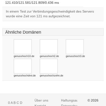
121.410/121.581/121.809/0.436 ms
In einem Test zur Verbindungsgeschwindigkeit des Servers
wurde eine Zeit von 121 ms aufgezeichnet.
Ähnliche Domänen
genusshoch10.de
genusshoch2.de
genusshoch3.de
genusshochdrei.de
genusshochzehn.de
Über uns
Haftungsausschluss
© 2026
0
A
B
C
D
Kontakt
Datenschutz