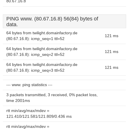
80.67.16.8
PING www. (80.67.16.8) 56(84) bytes of
data.
64 bytes from twilight.domainfactory.de
121 ms
(80.67.16.8): icmp_seq=1 ttl=52
64 bytes from twilight.domainfactory.de
121 ms
(80.67.16.8): icmp_seq=2 ttl=52
64 bytes from twilight.domainfactory.de
121 ms
(80.67.16.8): icmp_seq=3 ttl=52
--- www. ping statistics ---
3 packets transmitted, 3 received, 0% packet loss,
time 2001ms
rtt min/avg/max/mdev =
121.410/121.581/121.809/0.436 ms
rtt min/avg/max/mdev =