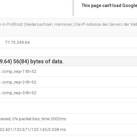
This page can't load Google
Do you own this website?
h in Profihost (Niedersachsen, Hannover.) Die IP-Adresse des Servers der Web
77.75.249.64
.64) 56(84) bytes of data.
: icmp_req=1 ttl=52
: icmp_req=2 ttl=52
: icmp_req=3 ttl=52
eceived, 0% packet loss, time 2002ms
132.401/132.671/133.145/0.538 ms