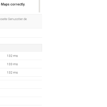
 Maps correctly.
OK
seite Genusstier.de
132 ms
133 ms
132 ms