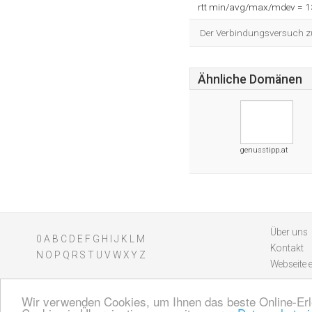
rtt min/avg/max/mdev = 
Der Verbindungsversuch zum
Ähnliche Domänen
genusstipp.at
Über uns
0
A
B
C
D
E
F
G
H
I
J
K
L
M
Kontakt
N
O
P
Q
R
S
T
U
V
W
X
Y
Z
Webseite 
Wir verwenden Cookies, um Ihnen das beste Online-Erl