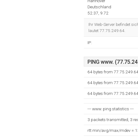
Hannover
Deutschland
52.37, 9.72
Ihr Web-Server befindet sic
lautet 77.75.249.64.
IP:
PING www. (77.75.249
64 bytes from 77.75.249.64
64 bytes from 77.75.249.64
64 bytes from 77.75.249.64
--- www. ping statistics ---
3 packets transmitted, 3 r
rtt min/avg/max/mdev = 