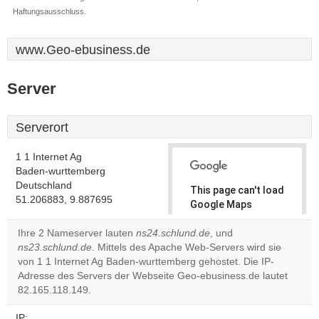
Haftungsausschluss.
www.Geo-ebusiness.de
Server
Serverort
1 1 Internet Ag
Baden-wurttemberg
Deutschland
This page can't load
51.206883, 9.887695
Google Maps
correctly.
Ihre 2 Nameserver lauten
ns24.schlund.de
, und
ns23.schlund.de
. Mittels des Apache Web-Servers wird sie
Do you
OK
von 1 1 Internet Ag Baden-wurttemberg gehostet. Die IP-
own this
website?
Adresse des Servers der Webseite Geo-ebusiness.de lautet
82.165.118.149.
IP: