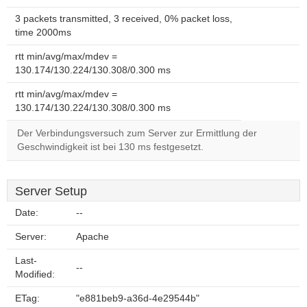
3 packets transmitted, 3 received, 0% packet loss,
time 2000ms
rtt min/avg/max/mdev =
130.174/130.224/130.308/0.300 ms
rtt min/avg/max/mdev =
130.174/130.224/130.308/0.300 ms
Der Verbindungsversuch zum Server zur Ermittlung der
Geschwindigkeit ist bei 130 ms festgesetzt.
Server Setup
Date:
--
Server:
Apache
Last-
--
Modified:
ETag:
"e881beb9-a36d-4e29544b"