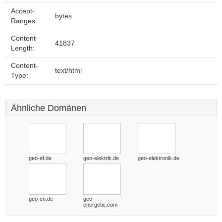
Accept-
bytes
Ranges:
Content-
41837
Length:
Content-
text/html
Type:
Ähnliche Domänen
geo-ef.de
geo-elektrik.de
geo-elektronik.de
geo-en.de
geo-
energetic.com