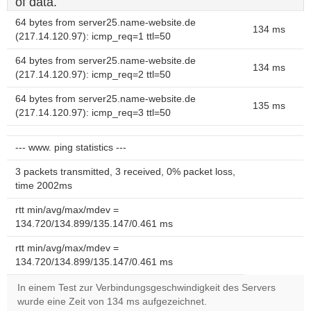
of data.
64 bytes from server25.name-website.de
134 ms
(217.14.120.97): icmp_req=1 ttl=50
64 bytes from server25.name-website.de
134 ms
(217.14.120.97): icmp_req=2 ttl=50
64 bytes from server25.name-website.de
135 ms
(217.14.120.97): icmp_req=3 ttl=50
--- www. ping statistics ---
3 packets transmitted, 3 received, 0% packet loss,
time 2002ms
rtt min/avg/max/mdev =
134.720/134.899/135.147/0.461 ms
rtt min/avg/max/mdev =
134.720/134.899/135.147/0.461 ms
In einem Test zur Verbindungsgeschwindigkeit des Servers
wurde eine Zeit von 134 ms aufgezeichnet.