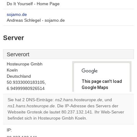
Do It Yourself - Home Page
sojamo.de
Andreas Schlegel - sojamo.de
Server
Serverort
Hosteurope Gmbh
Koeln
Deutschland
This page can't load
50.9333000183105,
Google Maps
6.94999980926514
correctly.
Sie hat 2 DNS-Einträge:
ns2.hans.hosteurope.de
, und
ns1.hans.hosteurope.de
. Die IP-Adresse des Servers der
Do you
OK
Webseite Grotesk.de lautet 80.237.132.141. Ihr Web-Server
own this
website?
befindet sich in Hosteurope Gmbh Koeln.
IP: