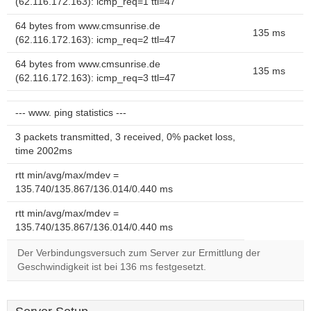
(62.116.172.163): icmp_req=1 ttl=47
64 bytes from www.cmsunrise.de
135 ms
(62.116.172.163): icmp_req=2 ttl=47
64 bytes from www.cmsunrise.de
135 ms
(62.116.172.163): icmp_req=3 ttl=47
--- www. ping statistics ---
3 packets transmitted, 3 received, 0% packet loss,
time 2002ms
rtt min/avg/max/mdev =
135.740/135.867/136.014/0.440 ms
rtt min/avg/max/mdev =
135.740/135.867/136.014/0.440 ms
Der Verbindungsversuch zum Server zur Ermittlung der
Geschwindigkeit ist bei 136 ms festgesetzt.