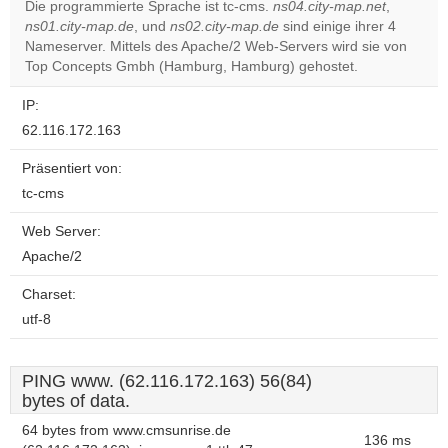
Die programmierte Sprache ist tc-cms.
ns04.city-map.net
,
ns01.city-map.de
, und
ns02.city-map.de
sind einige ihrer 4
Do you
OK
Nameserver. Mittels des Apache/2 Web-Servers wird sie von
own this
website?
Top Concepts Gmbh (Hamburg, Hamburg) gehostet.
IP:
62.116.172.163
Präsentiert von:
tc-cms
Web Server:
Apache/2
Charset:
utf-8
PING www. (62.116.172.163) 56(84)
bytes of data.
64 bytes from www.cmsunrise.de
136 ms