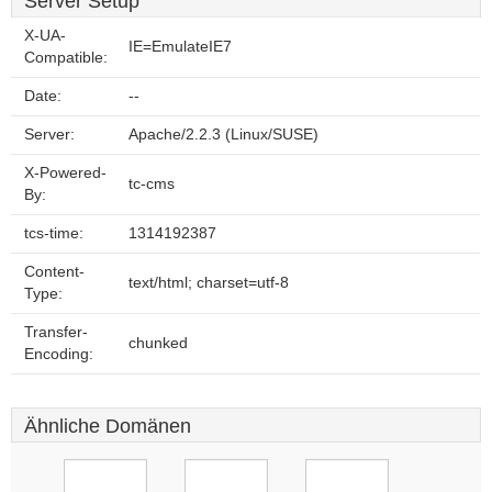
Server Setup
X-UA-
IE=EmulateIE7
Compatible:
Date:
--
Server:
Apache/2.2.3 (Linux/SUSE)
X-Powered-
tc-cms
By:
tcs-time:
1314192387
Content-
text/html; charset=utf-8
Type:
Transfer-
chunked
Encoding:
Ähnliche Domänen